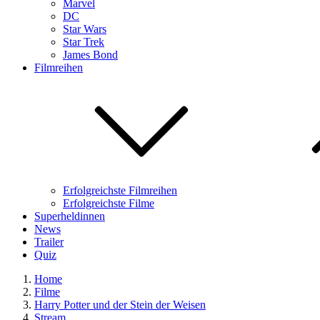
Marvel
DC
Star Wars
Star Trek
James Bond
Filmreihen
Erfolgreichste Filmreihen
Erfolgreichste Filme
Superheldinnen
News
Trailer
Quiz
Home
Filme
Harry Potter und der Stein der Weisen
Stream