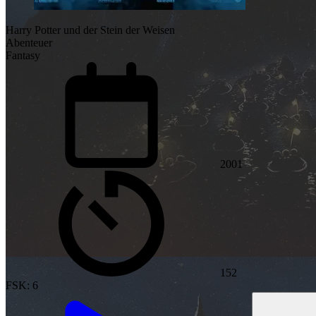
Harry Potter und der Stein der Weisen
Abenteuer
Fantasy
2001
152
FSK: 6