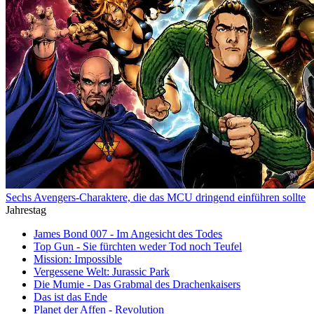
Sechs Avengers-Charaktere, die das MCU dringend einführen sollte
Jahrestag
James Bond 007 - Im Angesicht des Todes
Top Gun - Sie fürchten weder Tod noch Teufel
Mission: Impossible
Vergessene Welt: Jurassic Park
Die Mumie - Das Grabmal des Drachenkaisers
Das ist das Ende
Planet der Affen - Revolution