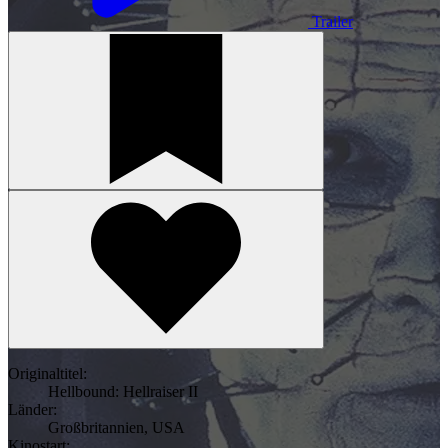
Trailer
Originaltitel:
Hellbound: Hellraiser II
Länder:
Großbritannien
,
USA
Kinostart: