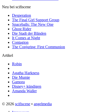
Neu bei scifiscene
Desperation
The Final Girl Support Group
Spaceballs: The New One
Ghost Rider
Die Stadt der Blinden
It Comes at Night
Contagion
The Conjuring: First Communion
Artikel
Robin
Agatha Harkness
Die Mumie
Gamora
Disney+ kündigen
Amanda Waller
© 2026
scifiscene
•
angelmedia