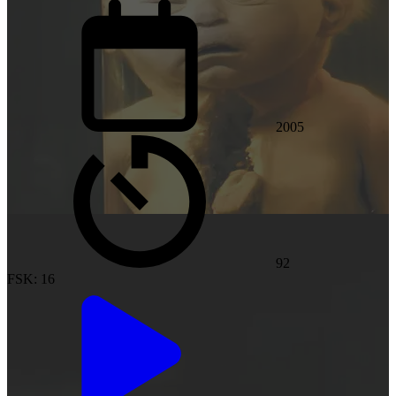
2005
92
FSK: 16