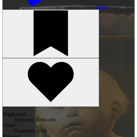
Trailer
Originaltitel:
Hellraiser: Hellworld
Länder:
Rumänien
,
USA
Kinostart: