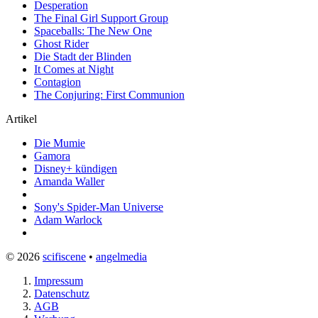
Desperation
The Final Girl Support Group
Spaceballs: The New One
Ghost Rider
Die Stadt der Blinden
It Comes at Night
Contagion
The Conjuring: First Communion
Artikel
Die Mumie
Gamora
Disney+ kündigen
Amanda Waller
Sony's Spider-Man Universe
Adam Warlock
© 2026
scifiscene
•
angelmedia
Impressum
Datenschutz
AGB