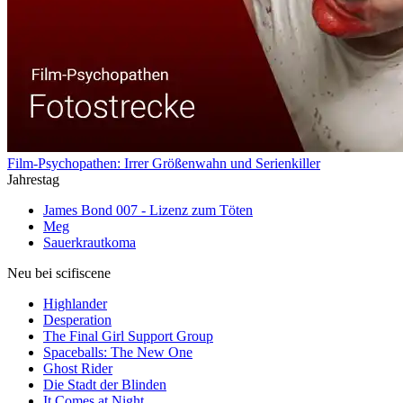
Film-Psychopathen: Irrer Größenwahn und Serienkiller
Jahrestag
James Bond 007 - Lizenz zum Töten
Meg
Sauerkrautkoma
Neu bei scifiscene
Highlander
Desperation
The Final Girl Support Group
Spaceballs: The New One
Ghost Rider
Die Stadt der Blinden
It Comes at Night