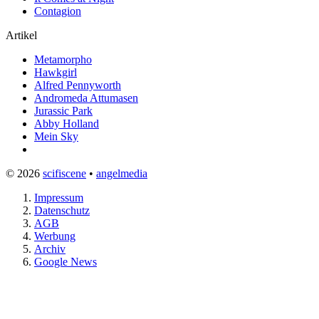
Contagion
Artikel
Metamorpho
Hawkgirl
Alfred Pennyworth
Andromeda Attumasen
Jurassic Park
Abby Holland
Mein Sky
© 2026
scifiscene
•
angelmedia
Impressum
Datenschutz
AGB
Werbung
Archiv
Google News