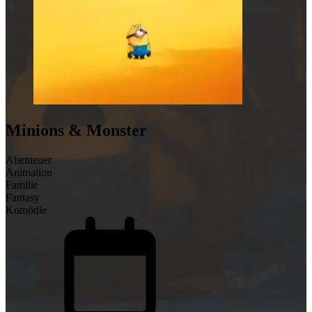
Minions & Monster
Abenteuer
Animation
Familie
Fantasy
Komödie