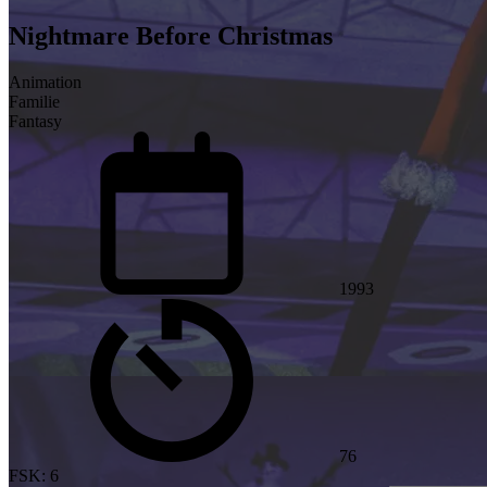
Nightmare Before Christmas
Animation
Familie
Fantasy
1993
76
FSK: 6