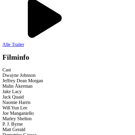
Alle Trailer
Filminfo
Cast
Dwayne Johnson
Jeffrey Dean Morgan
Malin Åkerman
Jake Lacy
Jack Quaid
Naomie Harris
Will Yun Lee
Joe Manganiello
Marley Shelton
P. J. Byrne
Matt Gerald
Demetrius Grosse