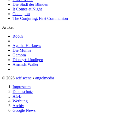
Die Stadt der Blinden
It Comes at Night
Contagion
The Conjuring: First Communion
Artikel
Robin
Agatha Harkness
Die Mumie
Gamora
Disney+ kündigen
Amanda Waller
© 2026
scifiscene
•
angelmedia
Impressum
Datenschutz
AGB
Werbung
Archiv
Google News