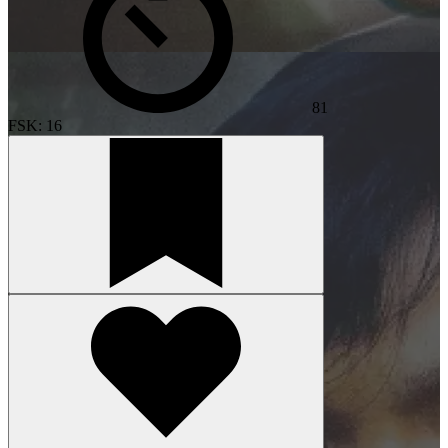
81
FSK: 16