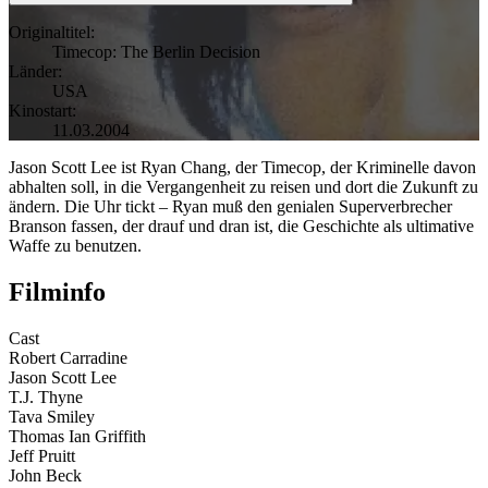
Originaltitel:
Timecop: The Berlin Decision
Länder:
USA
Kinostart:
11.03.2004
Jason Scott Lee ist Ryan Chang, der Timecop, der Kriminelle davon
abhalten soll, in die Vergangenheit zu reisen und dort die Zukunft zu
ändern. Die Uhr tickt – Ryan muß den genialen Superverbrecher
Branson fassen, der drauf und dran ist, die Geschichte als ultimative
Waffe zu benutzen.
Filminfo
Cast
Robert Carradine
Jason Scott Lee
T.J. Thyne
Tava Smiley
Thomas Ian Griffith
Jeff Pruitt
John Beck