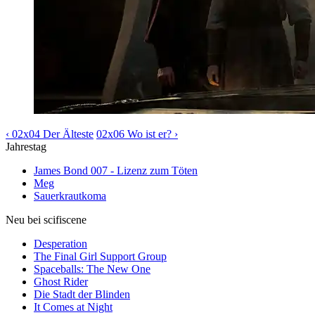
‹ 02x04 Der Älteste
02x06 Wo ist er? ›
Jahrestag
James Bond 007 - Lizenz zum Töten
Meg
Sauerkrautkoma
Neu bei scifiscene
Desperation
The Final Girl Support Group
Spaceballs: The New One
Ghost Rider
Die Stadt der Blinden
It Comes at Night