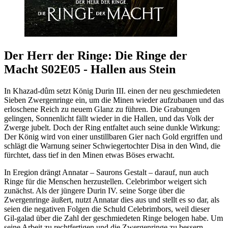
Der Herr der Ringe: Die Ringe der
Macht S02E05 - Hallen aus Stein
In Khazad-dûm setzt König Durin III. einen der neu geschmiedeten
Sieben Zwergenringe ein, um die Minen wieder aufzubauen und das
erloschene Reich zu neuem Glanz zu führen. Die Grabungen
gelingen, Sonnenlicht fällt wieder in die Hallen, und das Volk der
Zwerge jubelt. Doch der Ring entfaltet auch seine dunkle Wirkung:
Der König wird von einer unstillbaren Gier nach Gold ergriffen und
schlägt die Warnung seiner Schwiegertochter Disa in den Wind, die
fürchtet, dass tief in den Minen etwas Böses erwacht.
In Eregion drängt Annatar – Saurons Gestalt – darauf, nun auch
Ringe für die Menschen herzustellen. Celebrimbor weigert sich
zunächst. Als der jüngere Durin IV. seine Sorge über die
Zwergenringe äußert, nutzt Annatar dies aus und stellt es so dar, als
seien die negativen Folgen die Schuld Celebrimbors, weil dieser
Gil-galad über die Zahl der geschmiedeten Ringe belogen habe. Um
seine Arbeit zu rechtfertigen und die Zwergenringe zu bessern,