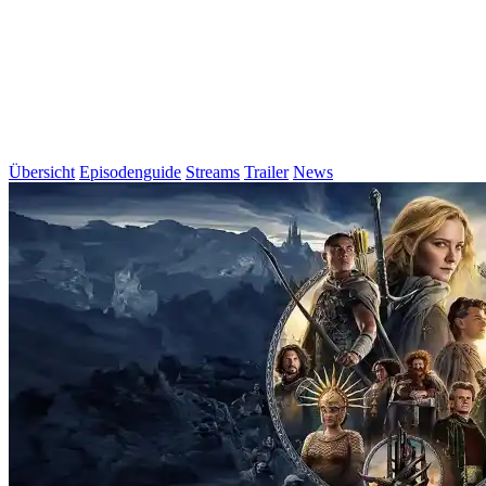
Übersicht
Episodenguide
Streams
Trailer
News