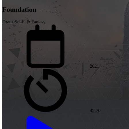
Foundation
Drama
Sci-Fi & Fantasy
2021
45-70