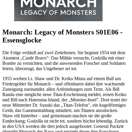
Monarch: Legacy of Monsters S01E06 -
Essensglocke
Die Folge verläuft auf zwei Zeitebenen. Sie beginnt 1954 mit dem
Atomtest „Castle Bravo": Das Militär versucht, Godzilla mit einer
Bombe zu vernichten, und die anwesenden Forscher und Soldaten
feiern, überzeugt, das Ungeheuer sei tot.
1955 werben Lt. Shaw und Dr. Keiko Miura auf einem Ball um
Fördergelder für Monarch – und offenbaren dabei ihre wachsende
Zuneigung zueinander, allen Anfeindungen zum Trotz. Als Bill
Randa eine mögliche neue Titan-Erscheinung meldet, reisen Keiko
und Bill nach Hateruma Island, der „Monster-Insel". Dort testet der
neue Mitstreiter Dr. Suzuki das „Titan-Telefon", ein kugelförmiges
Gerät, das Gammastrahlung simuliert, um Titanen anzulocken.
Shaw eilt hinterher – und gemeinsam machen sie die große
Entdeckung: Godzilla ist nicht tot, sondern höchst lebendig. Zurück
in den USA werden die drei jedoch ausgebootet: General Puckett
übergibt Monarch der Navy und entzieht ihnen ihre Forschung.