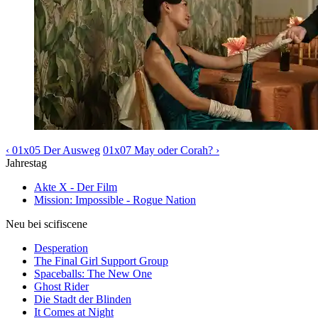
‹ 01x05 Der Ausweg
01x07 May oder Corah? ›
Jahrestag
Akte X - Der Film
Mission: Impossible - Rogue Nation
Neu bei scifiscene
Desperation
The Final Girl Support Group
Spaceballs: The New One
Ghost Rider
Die Stadt der Blinden
It Comes at Night