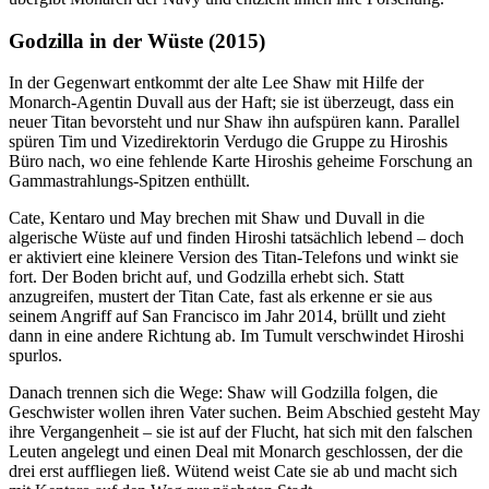
Godzilla in der Wüste (2015)
In der Gegenwart entkommt der alte Lee Shaw mit Hilfe der
Monarch-Agentin Duvall aus der Haft; sie ist überzeugt, dass ein
neuer Titan bevorsteht und nur Shaw ihn aufspüren kann. Parallel
spüren Tim und Vizedirektorin Verdugo die Gruppe zu Hiroshis
Büro nach, wo eine fehlende Karte Hiroshis geheime Forschung an
Gammastrahlungs-Spitzen enthüllt.
Cate, Kentaro und May brechen mit Shaw und Duvall in die
algerische Wüste auf und finden Hiroshi tatsächlich lebend – doch
er aktiviert eine kleinere Version des Titan-Telefons und winkt sie
fort. Der Boden bricht auf, und Godzilla erhebt sich. Statt
anzugreifen, mustert der Titan Cate, fast als erkenne er sie aus
seinem Angriff auf San Francisco im Jahr 2014, brüllt und zieht
dann in eine andere Richtung ab. Im Tumult verschwindet Hiroshi
spurlos.
Danach trennen sich die Wege: Shaw will Godzilla folgen, die
Geschwister wollen ihren Vater suchen. Beim Abschied gesteht May
ihre Vergangenheit – sie ist auf der Flucht, hat sich mit den falschen
Leuten angelegt und einen Deal mit Monarch geschlossen, der die
drei erst auffliegen ließ. Wütend weist Cate sie ab und macht sich