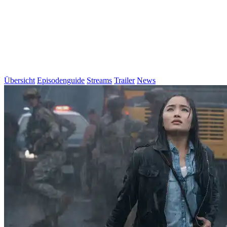
Übersicht
Episodenguide
Streams
Trailer
News