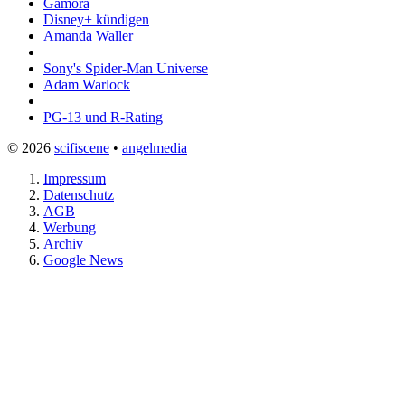
Gamora
Disney+ kündigen
Amanda Waller
Sony's Spider-Man Universe
Adam Warlock
PG-13 und R-Rating
© 2026
scifiscene
•
angelmedia
Impressum
Datenschutz
AGB
Werbung
Archiv
Google News