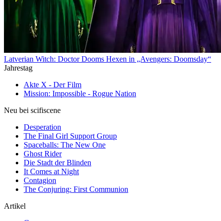
Latverian Witch: Doctor Dooms Hexen in „Avengers: Doomsday“
Jahrestag
Akte X - Der Film
Mission: Impossible - Rogue Nation
Neu bei scifiscene
Desperation
The Final Girl Support Group
Spaceballs: The New One
Ghost Rider
Die Stadt der Blinden
It Comes at Night
Contagion
The Conjuring: First Communion
Artikel