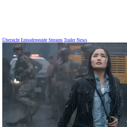
Übersicht
Episodenguide
Streams
Trailer
News