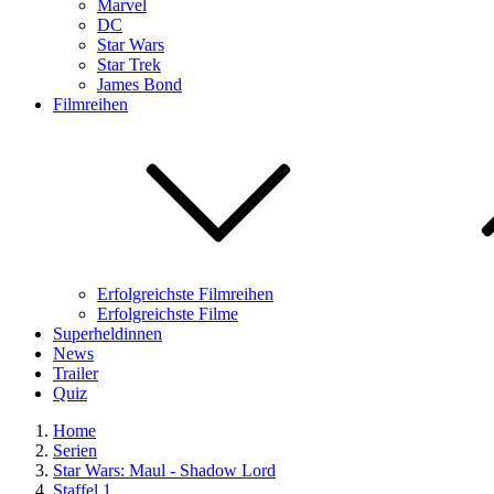
Marvel
DC
Star Wars
Star Trek
James Bond
Filmreihen
Erfolgreichste Filmreihen
Erfolgreichste Filme
Superheldinnen
News
Trailer
Quiz
Home
Serien
Star Wars: Maul - Shadow Lord
Staffel 1