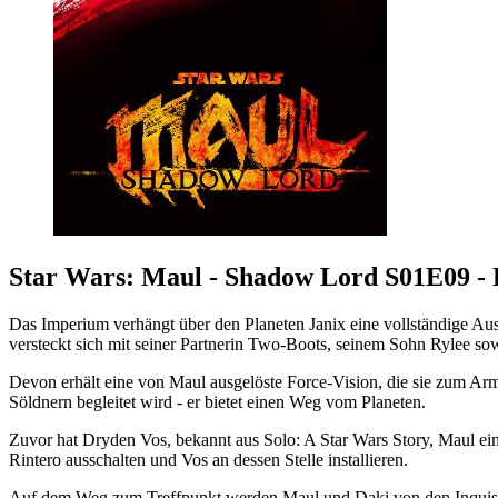
Star Wars: Maul - Shadow Lord S01E09 - K
Das Imperium verhängt über den Planeten Janix eine vollständige 
versteckt sich mit seiner Partnerin Two-Boots, seinem Sohn Rylee s
Devon erhält eine von Maul ausgelöste Force-Vision, die sie zum Arm
Söldnern begleitet wird - er bietet einen Weg vom Planeten.
Zuvor hat Dryden Vos, bekannt aus Solo: A Star Wars Story, Maul e
Rintero ausschalten und Vos an dessen Stelle installieren.
Auf dem Weg zum Treffpunkt werden Maul und Daki von den Inquisitor