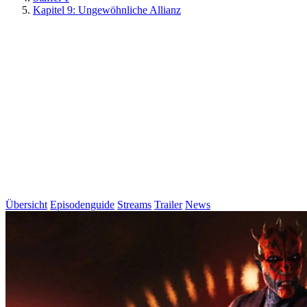
Kapitel 9: Ungewöhnliche Allianz
Übersicht
Episodenguide
Streams
Trailer
News