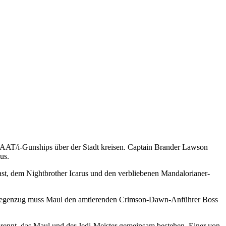
AAT/i-Gunships über der Stadt kreisen. Captain Brander Lawson
us.
Kast, dem Nightbrother Icarus und den verbliebenen Mandalorianer-
 im Gegenzug muss Maul den amtierenden Crimson-Dawn-Anführer Boss
rennt, das Maul und der Jedi-Meister gemeinsam bestehen. Einer von