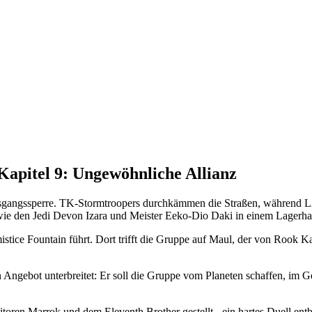
apitel 9: Ungewöhnliche Allianz
Ausgangssperre. TK-Stormtroopers durchkämmen die Straßen, während L
owie den Jedi Devon Izara und Meister Eeko-Dio Daki in einem Lagerha
istice Fountain führt. Dort trifft die Gruppe auf Maul, der von Rook 
in Angebot unterbreitet: Er soll die Gruppe vom Planeten schaffen,
en Marrok und dem Eleventh Brother gestellt - ein hartes Duell entb