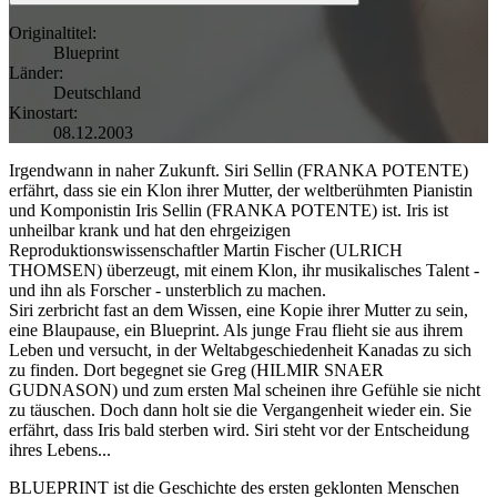
Originaltitel:
Blueprint
Länder:
Deutschland
Kinostart:
08.12.2003
Irgendwann in naher Zukunft. Siri Sellin (FRANKA POTENTE)
erfährt, dass sie ein Klon ihrer Mutter, der weltberühmten Pianistin
und Komponistin Iris Sellin (FRANKA POTENTE) ist. Iris ist
unheilbar krank und hat den ehrgeizigen
Reproduktionswissenschaftler Martin Fischer (ULRICH
THOMSEN) überzeugt, mit einem Klon, ihr musikalisches Talent -
und ihn als Forscher - unsterblich zu machen.
Siri zerbricht fast an dem Wissen, eine Kopie ihrer Mutter zu sein,
eine Blaupause, ein Blueprint. Als junge Frau flieht sie aus ihrem
Leben und versucht, in der Weltabgeschiedenheit Kanadas zu sich
zu finden. Dort begegnet sie Greg (HILMIR SNAER
GUDNASON) und zum ersten Mal scheinen ihre Gefühle sie nicht
zu täuschen. Doch dann holt sie die Vergangenheit wieder ein. Sie
erfährt, dass Iris bald sterben wird. Siri steht vor der Entscheidung
ihres Lebens...
BLUEPRINT ist die Geschichte des ersten geklonten Menschen