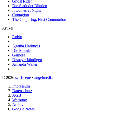
Ghost Rider
Die Stadt der Blinden
It Comes at Night
Contagion
The Conjuring: First Communion
Artikel
Robin
Agatha Harkness
Die Mumie
Gamora
Disney+ kündigen
Amanda Waller
© 2026
scifiscene
•
angelmedia
Impressum
Datenschutz
AGB
Werbung
Archiv
Google News