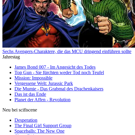
Sechs Avengers-Charaktere, die das MCU dringend einführen sollte
Jahrestag
James Bond 007 - Im Angesicht des Todes
Top Gun - Sie fürchten weder Tod noch Teufel
Mission: Impossible
Vergessene Welt: Jurassic Park
Die Mumie - Das Grabmal des Drachenkaisers
Das ist das Ende
Planet der Affen - Revolution
Neu bei scifiscene
Desperation
The Final Girl Support Group
Spaceballs: The New One