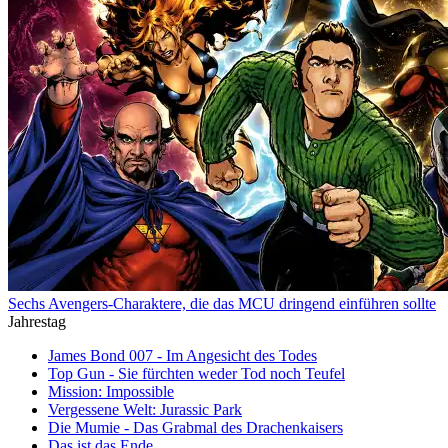
Sechs Avengers-Charaktere, die das MCU dringend einführen sollte
Jahrestag
James Bond 007 - Im Angesicht des Todes
Top Gun - Sie fürchten weder Tod noch Teufel
Mission: Impossible
Vergessene Welt: Jurassic Park
Die Mumie - Das Grabmal des Drachenkaisers
Das ist das Ende