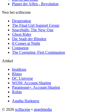
Planet der Affen - Revolution
Neu bei scifiscene
Desperation
The Final Girl Support Group
Spaceballs: The New One
Ghost Rider
Die Stadt der Blinden
It Comes at Night
Contagion
The Conjuring: First Communion
Artikel
Insidious
Rhino
DC Universe
WOW: Account-Sharing
Paramount+: Account-Sharing
Robin
Agatha Harkness
© 2026
scifiscene
•
angelmedia