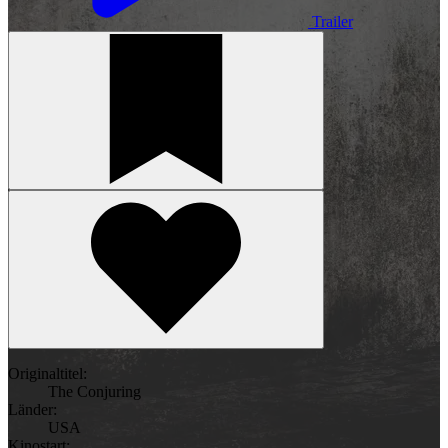
Trailer
Originaltitel:
The Conjuring
Länder:
USA
Kinostart: