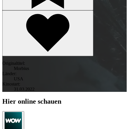
Originaltitel:
Morbius
Länder:
USA
Kinostart:
31.03.2022
Hier online schauen