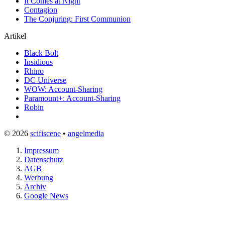
It Comes at Night
Contagion
The Conjuring: First Communion
Artikel
Black Bolt
Insidious
Rhino
DC Universe
WOW: Account-Sharing
Paramount+: Account-Sharing
Robin
© 2026
scifiscene
•
angelmedia
Impressum
Datenschutz
AGB
Werbung
Archiv
Google News