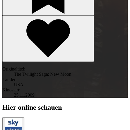
Originaltitel:
The Twilight Saga: New Moon
Länder:
USA
Kinostart:
25.11.2009
Hier online schauen