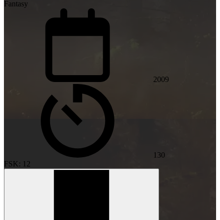
Fantasy
2009
130
FSK: 12