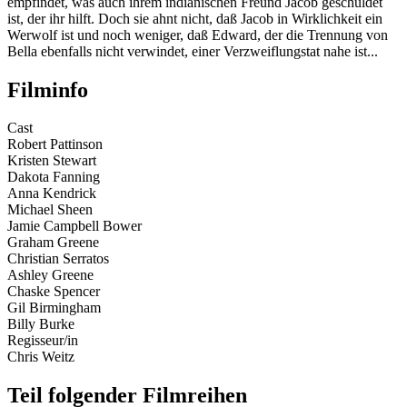
empfindet, was auch ihrem indianischen Freund Jacob geschuldet
ist, der ihr hilft. Doch sie ahnt nicht, daß Jacob in Wirklichkeit ein
Werwolf ist und noch weniger, daß Edward, der die Trennung von
Bella ebenfalls nicht verwindet, einer Verzweiflungstat nahe ist...
Filminfo
Cast
Robert Pattinson
Kristen Stewart
Dakota Fanning
Anna Kendrick
Michael Sheen
Jamie Campbell Bower
Graham Greene
Christian Serratos
Ashley Greene
Chaske Spencer
Gil Birmingham
Billy Burke
Regisseur/in
Chris Weitz
Teil folgender Filmreihen