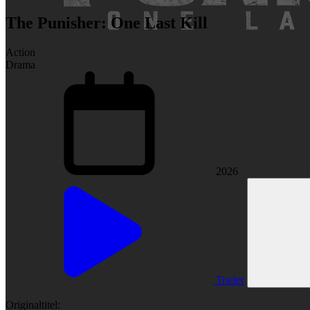
The Punisher: One Last Kill
Action
Drama
2026
Trailer
Originaltitel: