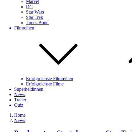
Marvel
DC
Star Wars
Star Trek
James Bond
Filmreihen
Erfolgreichste Filmreihen
Erfolgreichste Filme
Superheldinnen
News
Trailer
Quiz
Home
News