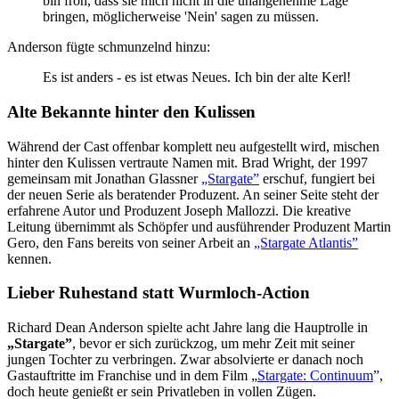
bin froh, dass sie mich nicht in die unangenehme Lage
bringen, möglicherweise 'Nein' sagen zu müssen.
Anderson fügte schmunzelnd hinzu:
Es ist anders - es ist etwas Neues. Ich bin der alte Kerl!
Alte Bekannte hinter den Kulissen
Während der Cast offenbar komplett neu aufgestellt wird, mischen
hinter den Kulissen vertraute Namen mit. Brad Wright, der 1997
gemeinsam mit Jonathan Glassner
„Stargate”
erschuf, fungiert bei
der neuen Serie als beratender Produzent. An seiner Seite steht der
erfahrene Autor und Produzent Joseph Mallozzi. Die kreative
Leitung übernimmt als Schöpfer und ausführender Produzent Martin
Gero, den Fans bereits von seiner Arbeit an
„Stargate Atlantis”
kennen.
Lieber Ruhestand statt Wurmloch-Action
Richard Dean Anderson spielte acht Jahre lang die Hauptrolle in
„Stargate”
, bevor er sich zurückzog, um mehr Zeit mit seiner
jungen Tochter zu verbringen. Zwar absolvierte er danach noch
Gastauftritte im Franchise und in dem Film „
Stargate: Continuum
”,
doch heute genießt er sein Privatleben in vollen Zügen.