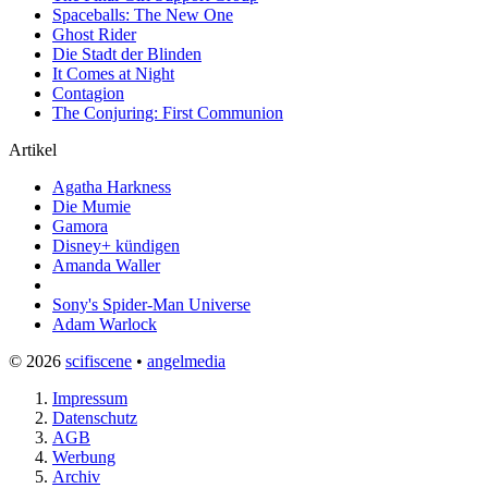
Spaceballs: The New One
Ghost Rider
Die Stadt der Blinden
It Comes at Night
Contagion
The Conjuring: First Communion
Artikel
Agatha Harkness
Die Mumie
Gamora
Disney+ kündigen
Amanda Waller
Sony's Spider-Man Universe
Adam Warlock
© 2026
scifiscene
•
angelmedia
Impressum
Datenschutz
AGB
Werbung
Archiv