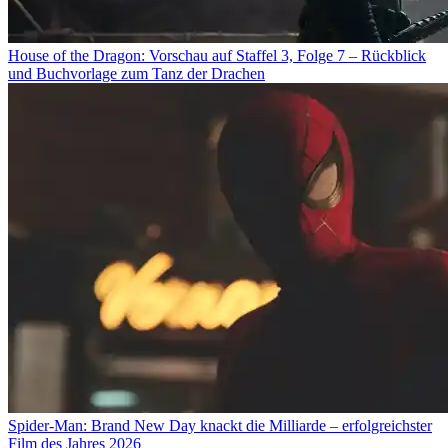
House of the Dragon: Vorschau auf Staffel 3, Folge 7 – Rückblick
und Buchvorlage zum Tanz der Drachen
Spider-Man: Brand New Day knackt die Milliarde – erfolgreichster
Film des Jahres 2026