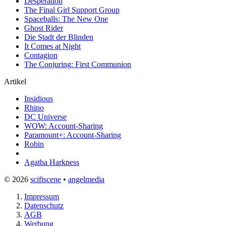
Desperation
The Final Girl Support Group
Spaceballs: The New One
Ghost Rider
Die Stadt der Blinden
It Comes at Night
Contagion
The Conjuring: First Communion
Artikel
Insidious
Rhino
DC Universe
WOW: Account-Sharing
Paramount+: Account-Sharing
Robin
Agatha Harkness
© 2026
scifiscene
•
angelmedia
Impressum
Datenschutz
AGB
Werbung