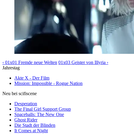
‹ 01x01 Fremde neue Welten
01x03 Geister von Illyria ›
Jahrestag
Akte X - Der Film
Mission: Impossible - Rogue Nation
Neu bei scifiscene
Desperation
The Final Girl Support Group
Spaceballs: The New One
Ghost Rider
Die Stadt der Blinden
It Comes at Night