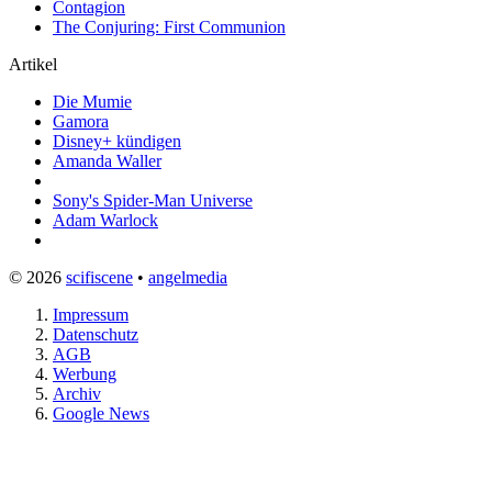
Contagion
The Conjuring: First Communion
Artikel
Die Mumie
Gamora
Disney+ kündigen
Amanda Waller
Sony's Spider-Man Universe
Adam Warlock
© 2026
scifiscene
•
angelmedia
Impressum
Datenschutz
AGB
Werbung
Archiv
Google News