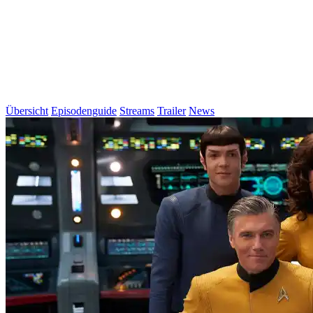
Übersicht
Episodenguide
Streams
Trailer
News