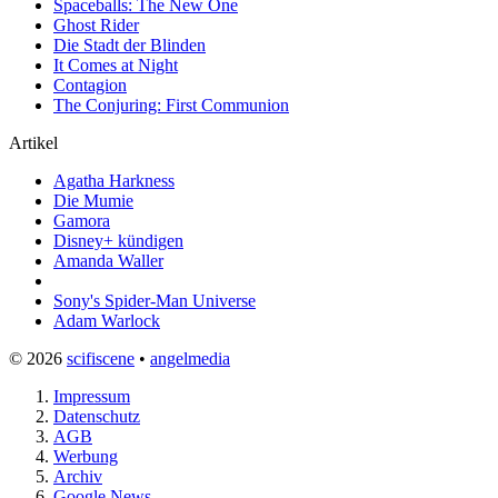
Spaceballs: The New One
Ghost Rider
Die Stadt der Blinden
It Comes at Night
Contagion
The Conjuring: First Communion
Artikel
Agatha Harkness
Die Mumie
Gamora
Disney+ kündigen
Amanda Waller
Sony's Spider-Man Universe
Adam Warlock
© 2026
scifiscene
•
angelmedia
Impressum
Datenschutz
AGB
Werbung
Archiv
Google News