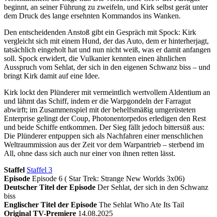
beginnt, an seiner Führung zu zweifeln, und Kirk selbst gerät unter
dem Druck des lange ersehnten Kommandos ins Wanken.
Den entscheidenden Anstoß gibt ein Gespräch mit Spock: Kirk
vergleicht sich mit einem Hund, der das Auto, dem er hinterherjagt,
tatsächlich eingeholt hat und nun nicht weiß, was er damit anfangen
soll. Spock erwidert, die Vulkanier kennten einen ähnlichen
Ausspruch vom Sehlat, der sich in den eigenen Schwanz biss – und
bringt Kirk damit auf eine Idee.
Kirk lockt den Plünderer mit vermeintlich wertvollem Aldentium an
und lähmt das Schiff, indem er die Warpgondeln der Farragut
abwirft; im Zusammenspiel mit der behelfsmäßig umgerüsteten
Enterprise gelingt der Coup, Photonentorpedos erledigen den Rest
und beide Schiffe entkommen. Der Sieg fällt jedoch bittersüß aus:
Die Plünderer entpuppen sich als Nachfahren einer menschlichen
Weltraummission aus der Zeit vor dem Warpantrieb – sterbend im
All, ohne dass sich auch nur einer von ihnen retten lässt.
Staffel
Staffel 3
Episode
Episode 6 ( Star Trek: Strange New Worlds 3x06)
Deutscher Titel der Episode
Der Sehlat, der sich in den Schwanz
biss
Englischer Titel der Episode
The Sehlat Who Ate Its Tail
Original TV-Premiere
14.08.2025