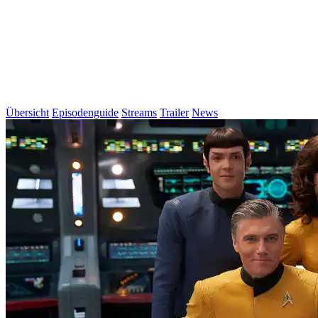
Übersicht
Episodenguide
Streams
Trailer
News