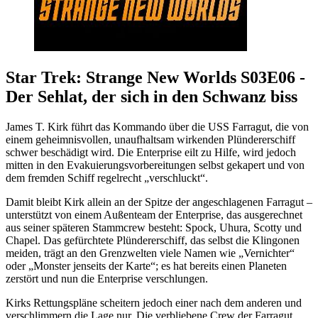
Star Trek: Strange New Worlds S03E06 -
Der Sehlat, der sich in den Schwanz biss
James T. Kirk führt das Kommando über die USS Farragut, die von
einem geheimnisvollen, unaufhaltsam wirkenden Plündererschiff
schwer beschädigt wird. Die Enterprise eilt zu Hilfe, wird jedoch
mitten in den Evakuierungsvorbereitungen selbst gekapert und von
dem fremden Schiff regelrecht „verschluckt“.
Damit bleibt Kirk allein an der Spitze der angeschlagenen Farragut –
unterstützt von einem Außenteam der Enterprise, das ausgerechnet
aus seiner späteren Stammcrew besteht: Spock, Uhura, Scotty und
Chapel. Das gefürchtete Plündererschiff, das selbst die Klingonen
meiden, trägt an den Grenzwelten viele Namen wie „Vernichter“
oder „Monster jenseits der Karte“; es hat bereits einen Planeten
zerstört und nun die Enterprise verschlungen.
Kirks Rettungspläne scheitern jedoch einer nach dem anderen und
verschlimmern die Lage nur. Die verbliebene Crew der Farragut