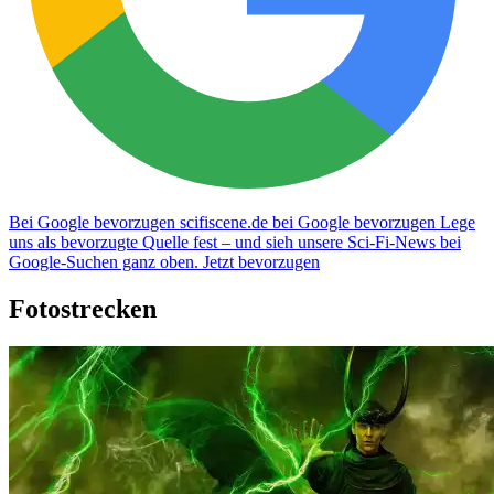
Bei Google bevorzugen
scifiscene.de bei Google bevorzugen
Lege
uns als bevorzugte Quelle fest – und sieh unsere Sci-Fi-News bei
Google-Suchen ganz oben.
Jetzt bevorzugen
Fotostrecken