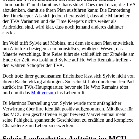
"bombardiert" und damit ins Chaos stürzt. Dies dient dazu, die TVA
abzulenken, damit sie ihren Plan ausführen kann: Die Ermordung
der Timekeeper. Als sich jedoch herausstellt, dass alle Mitarbeiter
der TVA Varianten und die Time Keepers nichts weiter als
Androiden sind, wird klar, dass noch jemand anderes dahinter
steckt.
Im Void trifft Sylvie auf Mobius, mit dem sie einen Plan entwickelt,
um Alioth zu besiegen - ein monströses, wolkiges Wesen, das
Materie verschlingt. Ihre Reise führt sie schließlich zur Zitadelle am
Ende der Zeit, wo Loki und Sylvie auf He Who Remains treffen -
den wahren Schöpfer der TVA.
Doch trotz ihrer gemeinsamen Erlebnisse lässt sich Sylvie nicht von
ihrem Rachefeldzug abbringen: Sie schickt Loki durch ein TemPad
zurück ins TVA-Hauptquartier, bevor sie He Who Remains tötet
und damit das
Multiversum
ins Leben ruft.
Di Martinos Darstellung von Sylvie wurde trotz anfänglicher
Verwirrung über ihre Identität positiv aufgenommen. Mit dieser für
das MCU neu geschaffenen Figur beweist Marvel einmal mehr
seine Fähigkeit, spannende Geschichten zu erzählen und komplexe
Charaktere zum Leben zu erwecken.
Sylvie Laufeydottir: Auftritte im MCU