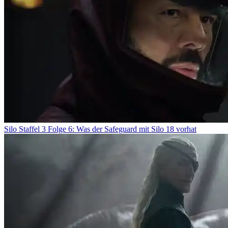
Silo Staffel 3 Folge 6: Was der Safeguard mit Silo 18 vorhat