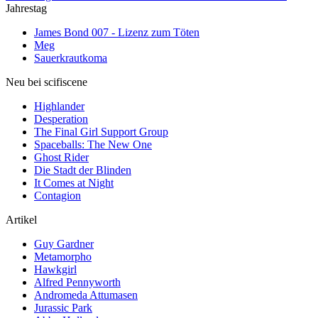
Jahrestag
James Bond 007 - Lizenz zum Töten
Meg
Sauerkrautkoma
Neu bei scifiscene
Highlander
Desperation
The Final Girl Support Group
Spaceballs: The New One
Ghost Rider
Die Stadt der Blinden
It Comes at Night
Contagion
Artikel
Guy Gardner
Metamorpho
Hawkgirl
Alfred Pennyworth
Andromeda Attumasen
Jurassic Park