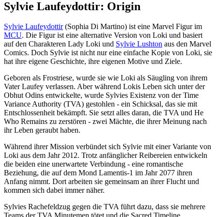
Sylvie Laufeydottir: Origin
Sylvie Laufeydottir
(Sophia Di Martino) ist eine Marvel Figur im
MCU
. Die Figur ist eine alternative Version von Loki und basiert
auf den Charakteren Lady Loki und
Sylvie Lushton
aus den Marvel
Comics. Doch Sylvie ist nicht nur eine einfache Kopie von Loki, sie
hat ihre eigene Geschichte, ihre eigenen Motive und Ziele.
Geboren als Frostriese, wurde sie wie Loki als Säugling von ihrem
Vater Laufey verlassen. Aber während Lokis Leben sich unter der
Obhut Odins entwickelte, wurde Sylvies Existenz von der Time
Variance Authority (TVA) gestohlen - ein Schicksal, das sie mit
Entschlossenheit bekämpft. Sie setzt alles daran, die TVA und He
Who Remains zu zerstören - zwei Mächte, die ihrer Meinung nach
ihr Leben geraubt haben.
Während ihrer Mission verbündet sich Sylvie mit einer Variante von
Loki aus dem Jahr 2012. Trotz anfänglicher Reibereien entwickeln
die beiden eine unerwartete Verbindung - eine romantische
Beziehung, die auf dem Mond Lamentis-1 im Jahr 2077 ihren
Anfang nimmt. Dort arbeiten sie gemeinsam an ihrer Flucht und
kommen sich dabei immer näher.
Sylvies Rachefeldzug gegen die TVA führt dazu, dass sie mehrere
Teams der TVA Minutemen tötet und die Sacred Timeline