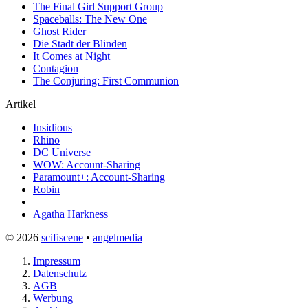
The Final Girl Support Group
Spaceballs: The New One
Ghost Rider
Die Stadt der Blinden
It Comes at Night
Contagion
The Conjuring: First Communion
Artikel
Insidious
Rhino
DC Universe
WOW: Account-Sharing
Paramount+: Account-Sharing
Robin
Agatha Harkness
© 2026
scifiscene
•
angelmedia
Impressum
Datenschutz
AGB
Werbung