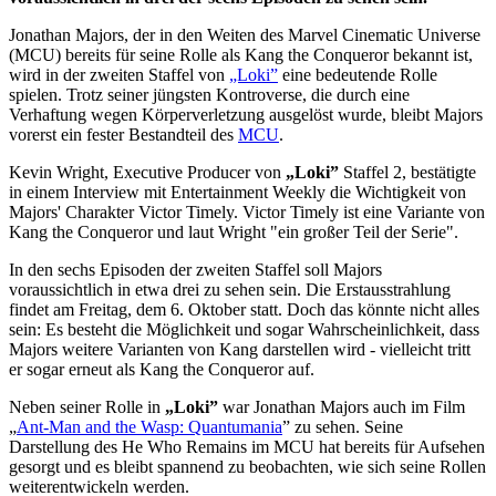
Jonathan Majors, der in den Weiten des Marvel Cinematic Universe
(MCU) bereits für seine Rolle als Kang the Conqueror bekannt ist,
wird in der zweiten Staffel von
„Loki”
eine bedeutende Rolle
spielen. Trotz seiner jüngsten Kontroverse, die durch eine
Verhaftung wegen Körperverletzung ausgelöst wurde, bleibt Majors
vorerst ein fester Bestandteil des
MCU
.
Kevin Wright, Executive Producer von
„Loki”
Staffel 2, bestätigte
in einem Interview mit Entertainment Weekly die Wichtigkeit von
Majors' Charakter Victor Timely. Victor Timely ist eine Variante von
Kang the Conqueror und laut Wright "ein großer Teil der Serie".
In den sechs Episoden der zweiten Staffel soll Majors
voraussichtlich in etwa drei zu sehen sein. Die Erstausstrahlung
findet am Freitag, dem 6. Oktober statt. Doch das könnte nicht alles
sein: Es besteht die Möglichkeit und sogar Wahrscheinlichkeit, dass
Majors weitere Varianten von Kang darstellen wird - vielleicht tritt
er sogar erneut als Kang the Conqueror auf.
Neben seiner Rolle in
„Loki”
war Jonathan Majors auch im Film
„
Ant-Man and the Wasp: Quantumania
” zu sehen. Seine
Darstellung des He Who Remains im MCU hat bereits für Aufsehen
gesorgt und es bleibt spannend zu beobachten, wie sich seine Rollen
weiterentwickeln werden.