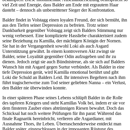
viel Zeit und Energie, dass Balder am Ende mit ergrautem Haar
dasteht – dennoch als unbestrittener Sieger der Konfrontation.
Balder findet in Volstagg einen loyalen Freund, der sich bemüht, ihn
aus den Tiefen seiner Depression zu befreien. Trotz seiner
Dankbarkeit gegenüber Volstagg zeigt sich Balders Stimmung nur
wenig verbessert. Eine komplizierte Hassliebe charakterisiert zudem
seine Beziehung zu Karnilla, der mächtigen Königin der Nornen.
Sie hat in der Vergangenheit sowohl Loki als auch Asgard
Unterstützung gewährt. In einem kontroversen Akt zwingt sie
Balder, seine Loyalität gegenüber Odin aufzugeben und ihr zu
dienen. Jedoch zeigt sie auch Bündnistreue, als sie sich auf Balders
Wunsch hin mit Asgard gegen Surtur verbündet. Als Balder in eine
tiefe Depression gerät, wird Karnilla emotional berührt und gibt
Loki die Schuld an Balders Leid. Ihr intensives Begehren nach ihm
führt tragischerweise zum Tod seiner geliebten Nanna – ein Verlust,
den Balder nie überwinden konnte.
In einer späteren Phase seines Lebens schlüpft Balder in die Rolle
des tapferen Kriegers und steht Karnillas Volk bei, indem er sie vor
dem finsteren Zauber eines abtrünnigen Riesen bewahrt. Doch das
Schicksal hat noch weitere Prüfungen für ihn parat: Während das
finale Ragnarök hereinbricht, verlieren alle Asgardianer, mit
Ausnahme Thors, ihr Leben. Überraschenderweise entdeckt man
Balder später, eingeschlossen in der imposanten Rüstung des