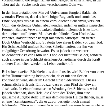
vorübergehend die Regentschaft über Asgard in einer Phase, in der
Thor auf der Suche nach dem verschollenen Odin war.
In der Interpretation des Marvel-Universums fungiert Balder als
zentrales Element, das das berüchtigte Ragnarök und somit das
Ende Asgards auslöst. In einem vorbildlichen Schachzug versucht
Odin, das drohende Unheil abzuwenden, indem er mittels magischer
Formeln Balders Verwundbarkeit eliminiert. Dennoch ist es Loki,
der in einem raffinierten Manöver den blinden Gott Hoder dazu
verleitet, Balder unbeabsichtigt mit einem Mistelpfeil zu treffen.
Doch Odins Weitsicht und Strategie bewahren Balder vor dem Tod:
Ein Schutzschild umfasst Balders Scheiterhaufen, der ihn vor
endgültiger Zerstörung bewahrt. Es ist jedoch ein weiterer
heldenhafter Akt von Odin und Thor, der nicht nur Balder, sondern
auch andere in der Schlacht gefallene Asgardianer durch die Kraft
anderer Gottheiten wieder ins Leben zurückruft.
Bei seiner zweiten Rückkehr aus dem Jenseits wird Balder von einer
tiefen Traumatisierung heimgesucht, da er mit den Seelen
konfrontiert wird, die er im Gefecht einst niederstreckte. Dieses
schmerzliche Erlebnis führt dazu, dass er dem Pfad der Gewalt
abschwört. In einer dramatischen Wendung des Schicksals wird
jedoch offenbart, dass Hela, die Göttin des Todes, ihm eine
grausame Aufgabe stellt: Um aus dem düsteren Hel zu fliehen, muss
er jene "Zehntausende", die er zuvor besiegte, noch einmal
bekämpfen. Diese monumentale Auseinandersetzung beansprucht so