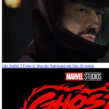
Silo Staffel 3 Folge 6: Was der Safeguard mit Silo 18 vorhat