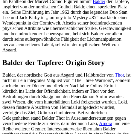
Im Pantheon der Marvel-Comic-Figuren nimmt
Balder
der Tapfere,
inspiriert von der nordischen Gottheit Baldr, einen speziellen Platz
ein. Seine Einführung im Jahr 1962 durch das legendäre Duo Stan
Lee und Jack Kirby in „Journey into Mystery #85” markierte einen
Wendepunkt in der Comicwelt. Abseits seiner beeindruckenden
physischen Attribute wie übermenschlicher Stärke, Geschwindigkeit
und beeindruckender Lebensspanne, hebt sich Balder vor allem
durch seine außergewöhnliche Fähigkeit der Lichtmanipulation
hervor - ein seltenes Talent, selbst in der mythischen Welt von
Asgard.
Balder der Tapfere: Origin Story
Balder, der nordische Gott aus Asgard und Halbbruder von
Thor
, ist
nicht nur ein integrales Mitglied von "The Three Warriors", sondern
auch ein treuer Diener und direkter Nachfahre Odins. Er trat
kürzlich ins Licht der Öffentlichkeit, indem er Thor vor den
Bedrohungen durch Skagg und den Feuerdämon Surtur warnte -
zwei Wesen, die vom hinterhältigen Loki freigesetzt wurden. Loki,
dessen finstere Absichten von Heimdall aufgedeckt wurden,
verfolgte das Ziel, Odin zu eliminieren. Bei zahlreichen
Gelegenheiten stand Balder Thor in Auseinandersetzungen gegen
verschiedene Feinde zur Seite, darunter auch Loki,
Amora
und eine
Reihe weiterer Gegner. Interessanterweise übernahm Balder