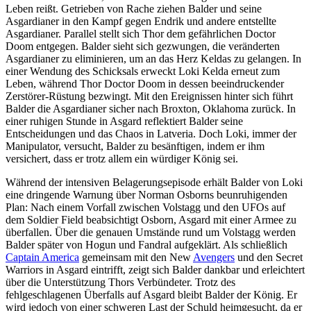
Leben reißt. Getrieben von Rache ziehen Balder und seine
Asgardianer in den Kampf gegen Endrik und andere entstellte
Asgardianer. Parallel stellt sich Thor dem gefährlichen Doctor
Doom entgegen. Balder sieht sich gezwungen, die veränderten
Asgardianer zu eliminieren, um an das Herz Keldas zu gelangen. In
einer Wendung des Schicksals erweckt Loki Kelda erneut zum
Leben, während Thor Doctor Doom in dessen beeindruckender
Zerstörer-Rüstung bezwingt. Mit den Ereignissen hinter sich führt
Balder die Asgardianer sicher nach Broxton, Oklahoma zurück. In
einer ruhigen Stunde in Asgard reflektiert Balder seine
Entscheidungen und das Chaos in Latveria. Doch Loki, immer der
Manipulator, versucht, Balder zu besänftigen, indem er ihm
versichert, dass er trotz allem ein würdiger König sei.
Während der intensiven Belagerungsepisode erhält Balder von Loki
eine dringende Warnung über Norman Osborns beunruhigenden
Plan: Nach einem Vorfall zwischen Volstagg und den UFOs auf
dem Soldier Field beabsichtigt Osborn, Asgard mit einer Armee zu
überfallen. Über die genauen Umstände rund um Volstagg werden
Balder später von Hogun und Fandral aufgeklärt. Als schließlich
Captain America
gemeinsam mit den New
Avengers
und den Secret
Warriors in Asgard eintrifft, zeigt sich Balder dankbar und erleichtert
über die Unterstützung Thors Verbündeter. Trotz des
fehlgeschlagenen Überfalls auf Asgard bleibt Balder der König. Er
wird jedoch von einer schweren Last der Schuld heimgesucht, da er