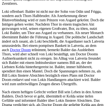
Zerstörers.
Loki offenbart: Balder ist nicht nur der Sohn von Odin und Frigga,
sondern auch Thors Halbbruder. Als Anerkennung dieser
Blutsverbindung wird er zum Prinzen von Asgard gekrönt. Doch die
Intrigen gehen weiter. Nachdem Thor in einem tragischen Akt
gezwungen wird, seinen eigenen Großvater, Bor, zu töten, nutzt
Loki Balder, um Thor aus Asgard zu verbannen. Als neuer Monarch
übernimmt Balder die Führung in Asgard. Die politische Landschaft
ändert sich rasant, als Loki beschließt, die Asgardianer nach Latveria
umzusiedeln. Bei einem pompösen Bankett in Latveria, an dem
auch
Doctor Doom
teilnimmt, bemerkt Balder das Ausbleiben
Thors, wird aber schnell von Loki besänftigt, um Doctor Dooms
Aufmerksamkeit nicht zu erregen. Im Alltag von Latveria freundet
sich Balder mit einem Imbissbesitzer namens Bill an, der der
Liebsten Kelda hinterhergereist ist. Balder, immer hilfsbereit,
spendiert ihm einen Mantel. Doch die Spannungen nehmen zu, als
Bill Lokis finstere Absichten bezüglich eines Plans mit Doctor
Doom entlarvt und von Lokis Handlangern attackiert wird. Balder
wird zum unfreiwilligen Zeugen dieses Übergriffs.
Nach einem heftigen Gefecht verliert Bill sein Leben in den Armen
Balders. Doch bevor er geht, übermittelt er Kelda seine tiefen
Gefühle und informiert Balder über Lokis finstere Absichten. Das
Drama verdichtet sich, als Doctor Doom die geliebte Kelda aus dem