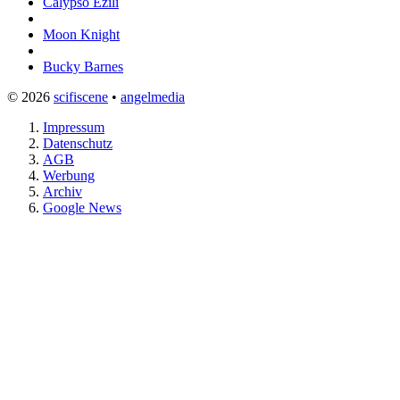
Calypso Ezili
Moon Knight
Bucky Barnes
© 2026
scifiscene
•
angelmedia
Impressum
Datenschutz
AGB
Werbung
Archiv
Google News