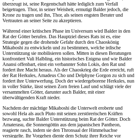
überzeugt ist, seine Regentschaft hätte lediglich zum Verfall
beigetragen. Thor, in seiner Weisheit, ermutigt Balder jedoch, die
Krone zu tragen und ihn, Thor, als seinen engsten Berater und
Vertrauten an seiner Seite zu akzeptieren.
Während einer kritischen Phase im Universum wird Balder in den
Rat der Götter berufen. Das Hauptziel dieses Rats ist es, eine
Strategie gegen die drohende Gefahr durch den Chaoskönig
Mikaboshi zu entwickeln und zu bestimmen, welche irdische
Unterstützung sie mobilisieren sollen. Mitten in diesen Beratungen
konfrontiert Vali Halbling, ein historisches Enigma und wie Balder
Anansi offenbart, einst ein verbannter Sohn Lokis, den Rat und
fordert ihre Macht heraus. Als der Chaoskrieg die Erde erreicht, ruft
der Rat Herkules, Amadeus Cho und Delphyne Gorgon zu sich und
fordert ihre Unterwerfung. Doch der wiedergeborene Herkules, nun
in voller Stärke, lässt seinen Zorn freien Lauf und schlägt viele der
versammelten Götter, darunter auch Balder, mit einer
überwältigenden Kraft nieder.
Nachdem der mächtige Mikaboshi die Unterwelt eroberte und
sowohl Hela als auch Pluto mit seinen zerstörerischen Kräften
bezwang, suchte Balder Unterstützung beim Rat der Götter. Doch
Amaterasu, die Sonnengöttin aus dem japanischen Pantheon,
reagierte rasch, indem sie den Thronsaal der Himmelsachse
versiegelte. Ihr Vorgehen diente dem Schutz ihrer Reiche vor