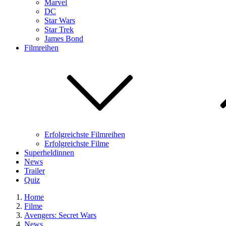
Marvel
DC
Star Wars
Star Trek
James Bond
Filmreihen
Erfolgreichste Filmreihen
Erfolgreichste Filme
Superheldinnen
News
Trailer
Quiz
Home
Filme
Avengers: Secret Wars
News