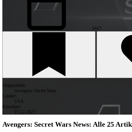
2027
Originaltitel:
Avengers: Secret Wars
Länder:
USA
Kinostart:
15.12.2027
Avengers: Secret Wars News: Alle 25 Artik