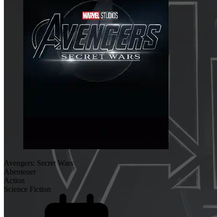
Avengers: Secret Wars
Abenteuer
Action
Science Fiction