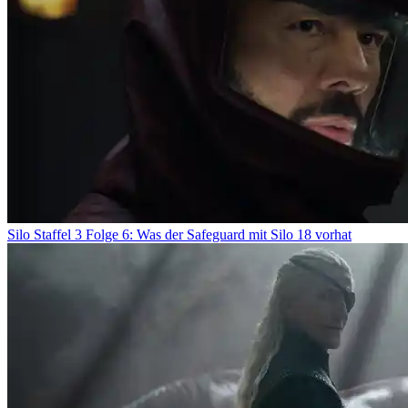
Silo Staffel 3 Folge 6: Was der Safeguard mit Silo 18 vorhat