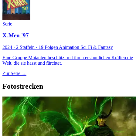
Serie
X-Men '97
2024 · 2 Staffeln · 19 Folgen
Animation
Sci-Fi & Fantasy
Eine Gruppe Mutanten beschützt mit ihren erstaunlichen Kräften die
Welt, die sie hasst und fürchtet.
Zur Serie →
Fotostrecken