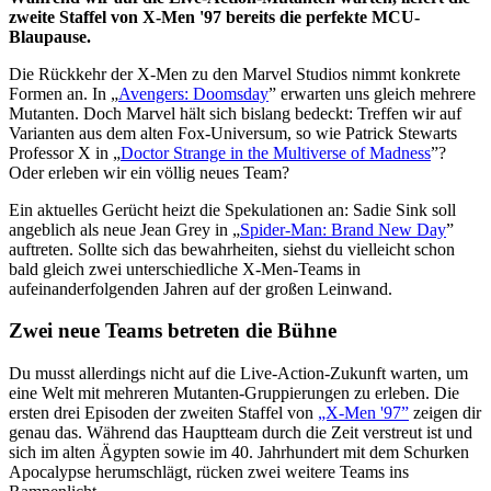
zweite Staffel von X-Men '97 bereits die perfekte MCU-
Blaupause.
Die Rückkehr der X-Men zu den Marvel Studios nimmt konkrete
Formen an. In „
Avengers: Doomsday
” erwarten uns gleich mehrere
Mutanten. Doch Marvel hält sich bislang bedeckt: Treffen wir auf
Varianten aus dem alten Fox-Universum, so wie Patrick Stewarts
Professor X in „
Doctor Strange in the Multiverse of Madness
”?
Oder erleben wir ein völlig neues Team?
Ein aktuelles Gerücht heizt die Spekulationen an: Sadie Sink soll
angeblich als neue Jean Grey in „
Spider-Man: Brand New Day
”
auftreten. Sollte sich das bewahrheiten, siehst du vielleicht schon
bald gleich zwei unterschiedliche X-Men-Teams in
aufeinanderfolgenden Jahren auf der großen Leinwand.
Zwei neue Teams betreten die Bühne
Du musst allerdings nicht auf die Live-Action-Zukunft warten, um
eine Welt mit mehreren Mutanten-Gruppierungen zu erleben. Die
ersten drei Episoden der zweiten Staffel von
„X-Men '97”
zeigen dir
genau das. Während das Hauptteam durch die Zeit verstreut ist und
sich im alten Ägypten sowie im 40. Jahrhundert mit dem Schurken
Apocalypse herumschlägt, rücken zwei weitere Teams ins