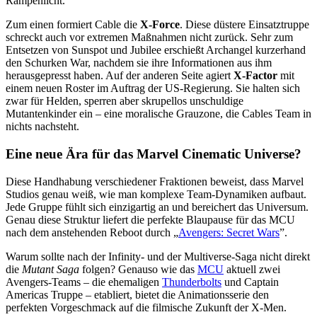
Rampenlicht.
Zum einen formiert Cable die
X-Force
. Diese düstere Einsatztruppe
schreckt auch vor extremen Maßnahmen nicht zurück. Sehr zum
Entsetzen von Sunspot und Jubilee erschießt Archangel kurzerhand
den Schurken War, nachdem sie ihre Informationen aus ihm
herausgepresst haben. Auf der anderen Seite agiert
X-Factor
mit
einem neuen Roster im Auftrag der US-Regierung. Sie halten sich
zwar für Helden, sperren aber skrupellos unschuldige
Mutantenkinder ein – eine moralische Grauzone, die Cables Team in
nichts nachsteht.
Eine neue Ära für das Marvel Cinematic Universe?
Diese Handhabung verschiedener Fraktionen beweist, dass Marvel
Studios genau weiß, wie man komplexe Team-Dynamiken aufbaut.
Jede Gruppe fühlt sich einzigartig an und bereichert das Universum.
Genau diese Struktur liefert die perfekte Blaupause für das MCU
nach dem anstehenden Reboot durch „
Avengers: Secret Wars
”.
Warum sollte nach der Infinity- und der Multiverse-Saga nicht direkt
die
Mutant Saga
folgen? Genauso wie das
MCU
aktuell zwei
Avengers-Teams – die ehemaligen
Thunderbolts
und Captain
Americas Truppe – etabliert, bietet die Animationsserie den
perfekten Vorgeschmack auf die filmische Zukunft der X-Men.