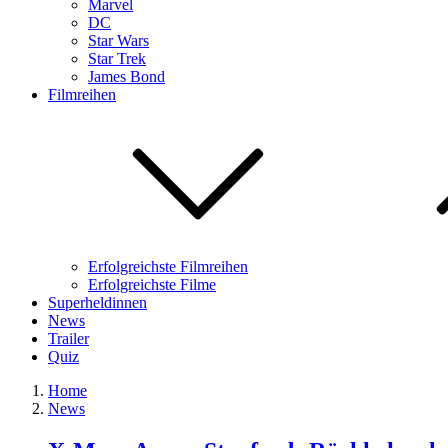
Marvel
DC
Star Wars
Star Trek
James Bond
Filmreihen
Erfolgreichste Filmreihen
Erfolgreichste Filme
Superheldinnen
News
Trailer
Quiz
Home
News