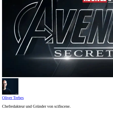
Oliver Trebes
Chefredakteur und Gründer von scifiscene.