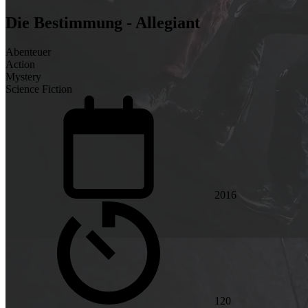
Die Bestimmung - Allegiant
Abenteuer
Action
Mystery
Science Fiction
2016
120