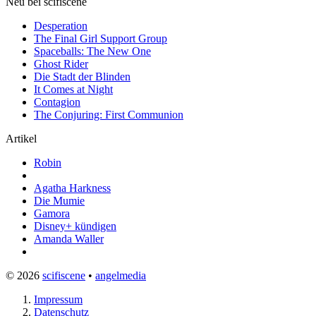
Neu bei scifiscene
Desperation
The Final Girl Support Group
Spaceballs: The New One
Ghost Rider
Die Stadt der Blinden
It Comes at Night
Contagion
The Conjuring: First Communion
Artikel
Robin
Agatha Harkness
Die Mumie
Gamora
Disney+ kündigen
Amanda Waller
© 2026
scifiscene
•
angelmedia
Impressum
Datenschutz