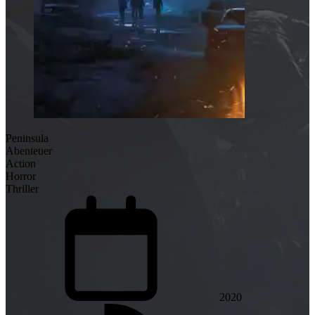
Peninsula
Abenteuer
Action
Horror
Thriller
2020