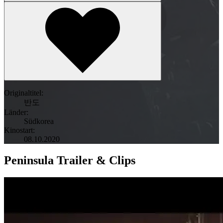
Originaltitel:
반도
Länder:
Südkorea
Kinostart:
08.10.2020
Peninsula Trailer & Clips