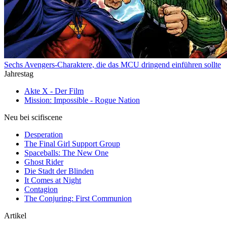
Sechs Avengers-Charaktere, die das MCU dringend einführen sollte
Jahrestag
Akte X - Der Film
Mission: Impossible - Rogue Nation
Neu bei scifiscene
Desperation
The Final Girl Support Group
Spaceballs: The New One
Ghost Rider
Die Stadt der Blinden
It Comes at Night
Contagion
The Conjuring: First Communion
Artikel