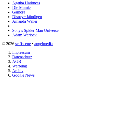
Agatha Harkness
Die Mumie
Gamora
Disney+ kündigen
Amanda Waller
Sony's Spider-Man Universe
Adam Warlock
© 2026
scifiscene
•
angelmedia
Impressum
Datenschutz
AGB
Werbung
Archiv
Google News