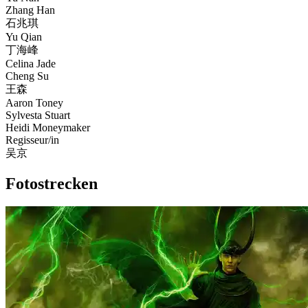
Zhang Han
石兆琪
Yu Qian
丁海峰
Celina Jade
Cheng Su
王森
Aaron Toney
Sylvesta Stuart
Heidi Moneymaker
Regisseur/in
吴京
Fotostrecken