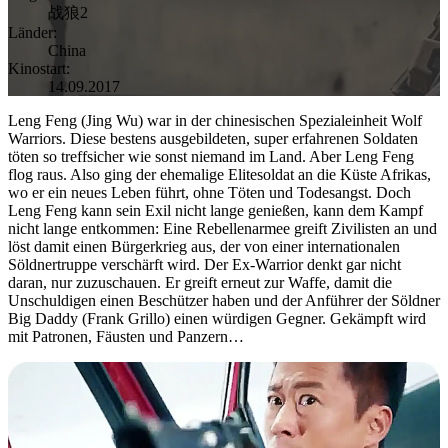
战狼2
Länder:
China
Kinostart:
14.09.2017
Leng Feng (Jing Wu) war in der chinesischen Spezialeinheit Wolf
Warriors. Diese bestens ausgebildeten, super erfahrenen Soldaten
töten so treffsicher wie sonst niemand im Land. Aber Leng Feng
flog raus. Also ging der ehemalige Elitesoldat an die Küste Afrikas,
wo er ein neues Leben führt, ohne Töten und Todesangst. Doch
Leng Feng kann sein Exil nicht lange genießen, kann dem Kampf
nicht lange entkommen: Eine Rebellenarmee greift Zivilisten an und
löst damit einen Bürgerkrieg aus, der von einer internationalen
Söldnertruppe verschärft wird. Der Ex-Warrior denkt gar nicht
daran, nur zuzuschauen. Er greift erneut zur Waffe, damit die
Unschuldigen einen Beschützer haben und der Anführer der Söldner
Big Daddy (Frank Grillo) einen würdigen Gegner. Gekämpft wird
mit Patronen, Fäusten und Panzern…