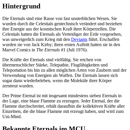
Hintergrund
Die Eternals sind eine Rasse von fast unsterblichen Wesen. Sie
wurden durch die Celestials gentechnisch verändert und beziehen
ihre Energie aus der kosmischen Kraft ihrer Körperzellen. Die
Celestials hatten die Eternals als Verteidiger der Erde vorgesehen,
was unweigerlich zum Krieg mit den
Deviants
führt. Erschaffen
wurden sie von Jack Kirby; ihren ersten Auftritt hatten sie in den
Marvel Comics in
The Eternals #1
(Juli 1976).
Die Kräfte der Eternals sind vielfältig. Sie reichen von
übermenschlicher Stärke, Telepathie, Flugfähigkeiten und
Teleportation bis hin zu allen möglichen Arten von Zaubern und der
Verwendung von Energien als Waffen. Die Eternals lassen sich
sogar dann wiederbeleben, wenn die Moleküle ihrer Körper
zerstreut wurden.
Der Prime Eternal ist mit insgesamt mindestens sieben Eternals in
der Lage, eine blaue Flamme zu erzeugen. Jeder Eternal, der die
Flamme durchschreitet, erhält daraufhin die kollektiven Kräfte aller
Einzelnen, die die blaue Flamme mit erzeugt haben, und wird zum
Uni-Mind.
Bekannte Eternals im MCU