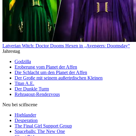
Latverian Witch: Doctor Dooms Hexen in „Avengers: Doomsday“
Jahrestag
Godzilla
Eroberung vom Planet der Affen
Die Schlacht um den Planet der Affen
Der Große mit seinem außerirdischen Kleinen
Titan A.E.
Der Dunkle Turm
Rehragout-Rendezvous
Neu bei scifiscene
Highlander
Desperation
The Final Girl Support Group
Spaceballs: The New One