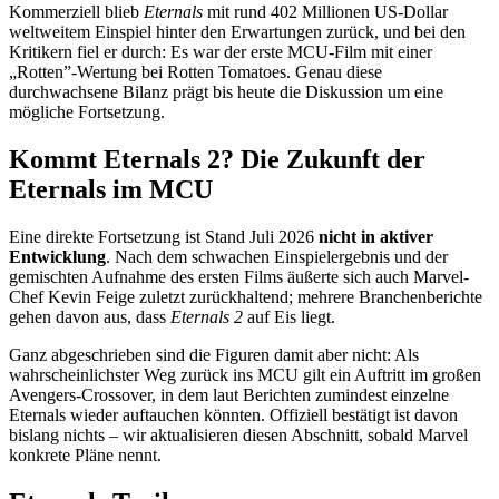
Kommerziell blieb
Eternals
mit rund 402 Millionen US-Dollar
weltweitem Einspiel hinter den Erwartungen zurück, und bei den
Kritikern fiel er durch: Es war der erste MCU-Film mit einer
„Rotten”-Wertung bei Rotten Tomatoes. Genau diese
durchwachsene Bilanz prägt bis heute die Diskussion um eine
mögliche Fortsetzung.
Kommt Eternals 2? Die Zukunft der
Eternals im MCU
Eine direkte Fortsetzung ist Stand Juli 2026
nicht in aktiver
Entwicklung
. Nach dem schwachen Einspielergebnis und der
gemischten Aufnahme des ersten Films äußerte sich auch Marvel-
Chef Kevin Feige zuletzt zurückhaltend; mehrere Branchenberichte
gehen davon aus, dass
Eternals 2
auf Eis liegt.
Ganz abgeschrieben sind die Figuren damit aber nicht: Als
wahrscheinlichster Weg zurück ins MCU gilt ein Auftritt im großen
Avengers-Crossover, in dem laut Berichten zumindest einzelne
Eternals wieder auftauchen könnten. Offiziell bestätigt ist davon
bislang nichts – wir aktualisieren diesen Abschnitt, sobald Marvel
konkrete Pläne nennt.