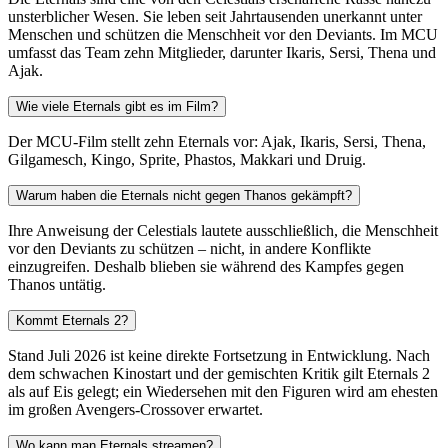
unsterblicher Wesen. Sie leben seit Jahrtausenden unerkannt unter
Menschen und schützen die Menschheit vor den Deviants. Im MCU
umfasst das Team zehn Mitglieder, darunter Ikaris, Sersi, Thena und
Ajak.
Wie viele Eternals gibt es im Film?
Der MCU-Film stellt zehn Eternals vor: Ajak, Ikaris, Sersi, Thena,
Gilgamesch, Kingo, Sprite, Phastos, Makkari und Druig.
Warum haben die Eternals nicht gegen Thanos gekämpft?
Ihre Anweisung der Celestials lautete ausschließlich, die Menschheit
vor den Deviants zu schützen – nicht, in andere Konflikte
einzugreifen. Deshalb blieben sie während des Kampfes gegen
Thanos untätig.
Kommt Eternals 2?
Stand Juli 2026 ist keine direkte Fortsetzung in Entwicklung. Nach
dem schwachen Kinostart und der gemischten Kritik gilt Eternals 2
als auf Eis gelegt; ein Wiedersehen mit den Figuren wird am ehesten
im großen Avengers-Crossover erwartet.
Wo kann man Eternals streamen?