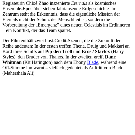
Regisseurin Chloé Zhao inszenierte
Eternals
als kosmisches
Ensemble-Epos über sieben Jahrtausende Erdgeschichte. Im
Zentrum steht die Erkenntnis, dass die eigentliche Mission der
Eternals nicht der Schutz der Menschheit ist, sondern die
Vorbereitung der „Emergenz” eines neuen Celestials im Erdinneren
– ein Konflikt, der das Team spaltet.
Der Film enthält zwei Post-Credit-Szenen, die die Zukunft der
Reihe andeuten: In der ersten treffen Thena, Druig und Makkari an
Bord ihres Schiffs auf
Pip den Troll
und
Eros / Starfox
(Harry
Styles), den Bruder von Thanos. In der zweiten greift
Dane
Whitman
(Kit Harington) nach dem Ebony
Blade
, während eine
Off-Stimme ihn warnt – vielfach gedeutet als Auftritt von Blade
(Mahershala Ali).