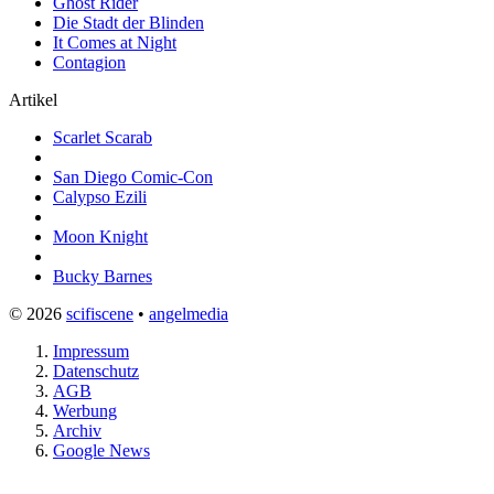
Ghost Rider
Die Stadt der Blinden
It Comes at Night
Contagion
Artikel
Scarlet Scarab
San Diego Comic-Con
Calypso Ezili
Moon Knight
Bucky Barnes
© 2026
scifiscene
•
angelmedia
Impressum
Datenschutz
AGB
Werbung
Archiv
Google News