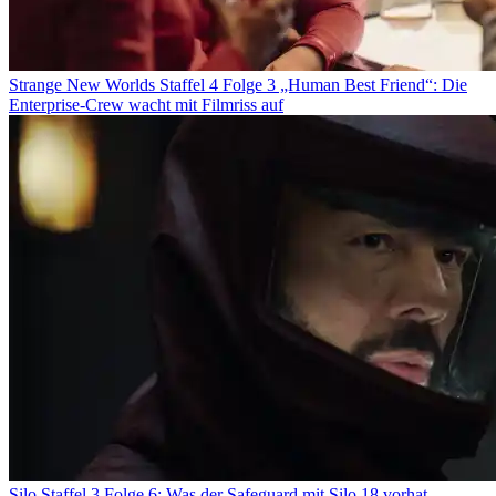
Strange New Worlds Staffel 4 Folge 3 „Human Best Friend“: Die
Enterprise-Crew wacht mit Filmriss auf
Silo Staffel 3 Folge 6: Was der Safeguard mit Silo 18 vorhat