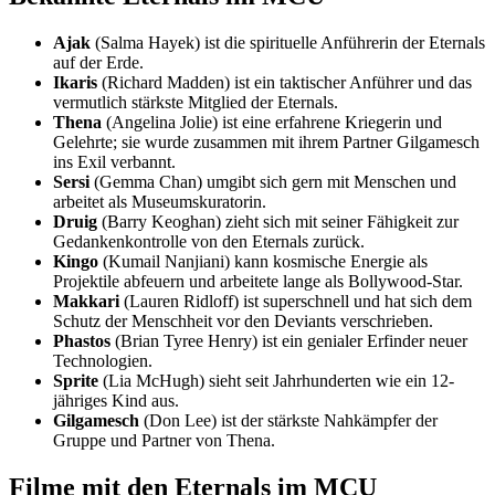
Ajak
(Salma Hayek) ist die spirituelle Anführerin der Eternals
auf der Erde.
Ikaris
(Richard Madden) ist ein taktischer Anführer und das
vermutlich stärkste Mitglied der Eternals.
Thena
(Angelina Jolie) ist eine erfahrene Kriegerin und
Gelehrte; sie wurde zusammen mit ihrem Partner Gilgamesch
ins Exil verbannt.
Sersi
(Gemma Chan) umgibt sich gern mit Menschen und
arbeitet als Museumskuratorin.
Druig
(Barry Keoghan) zieht sich mit seiner Fähigkeit zur
Gedankenkontrolle von den Eternals zurück.
Kingo
(Kumail Nanjiani) kann kosmische Energie als
Projektile abfeuern und arbeitete lange als Bollywood-Star.
Makkari
(Lauren Ridloff) ist superschnell und hat sich dem
Schutz der Menschheit vor den Deviants verschrieben.
Phastos
(Brian Tyree Henry) ist ein genialer Erfinder neuer
Technologien.
Sprite
(Lia McHugh) sieht seit Jahrhunderten wie ein 12-
jähriges Kind aus.
Gilgamesch
(Don Lee) ist der stärkste Nahkämpfer der
Gruppe und Partner von Thena.
Filme mit den Eternals im MCU