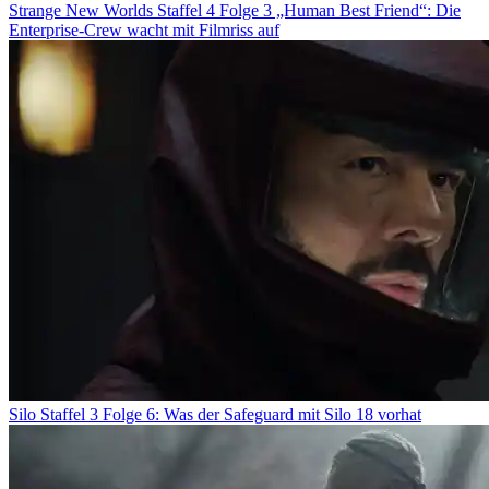
Strange New Worlds Staffel 4 Folge 3 „Human Best Friend“: Die
Enterprise-Crew wacht mit Filmriss auf
Silo Staffel 3 Folge 6: Was der Safeguard mit Silo 18 vorhat