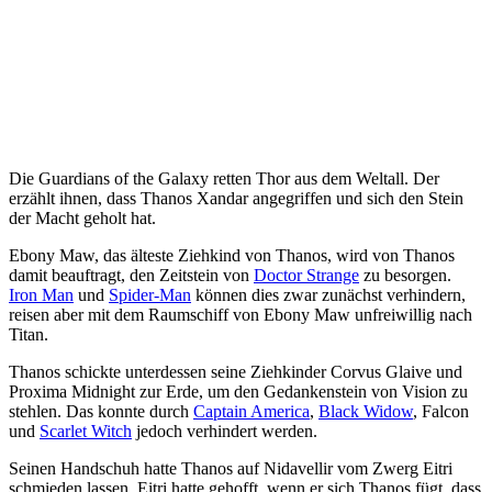
Die Guardians of the Galaxy retten Thor aus dem Weltall. Der
erzählt ihnen, dass Thanos Xandar angegriffen und sich den Stein
der Macht geholt hat.
Ebony Maw, das älteste Ziehkind von Thanos, wird von Thanos
damit beauftragt, den Zeitstein von
Doctor Strange
zu besorgen.
Iron Man
und
Spider-Man
können dies zwar zunächst verhindern,
reisen aber mit dem Raumschiff von Ebony Maw unfreiwillig nach
Titan.
Thanos schickte unterdessen seine Ziehkinder Corvus Glaive und
Proxima Midnight zur Erde, um den Gedankenstein von Vision zu
stehlen. Das konnte durch
Captain America
,
Black Widow
, Falcon
und
Scarlet Witch
jedoch verhindert werden.
Seinen Handschuh hatte Thanos auf Nidavellir vom Zwerg Eitri
schmieden lassen. Eitri hatte gehofft, wenn er sich Thanos fügt, dass