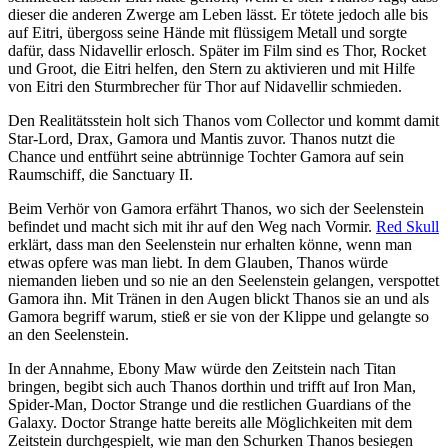
dieser die anderen Zwerge am Leben lässt. Er tötete jedoch alle bis
auf Eitri, übergoss seine Hände mit flüssigem Metall und sorgte
dafür, dass Nidavellir erlosch. Später im Film sind es Thor, Rocket
und Groot, die Eitri helfen, den Stern zu aktivieren und mit Hilfe
von Eitri den Sturmbrecher für Thor auf Nidavellir schmieden.
Den Realitätsstein holt sich Thanos vom Collector und kommt damit
Star-Lord, Drax, Gamora und Mantis zuvor. Thanos nutzt die
Chance und entführt seine abtrünnige Tochter Gamora auf sein
Raumschiff, die Sanctuary II.
Beim Verhör von Gamora erfährt Thanos, wo sich der Seelenstein
befindet und macht sich mit ihr auf den Weg nach Vormir.
Red Skull
erklärt, dass man den Seelenstein nur erhalten könne, wenn man
etwas opfere was man liebt. In dem Glauben, Thanos würde
niemanden lieben und so nie an den Seelenstein gelangen, verspottet
Gamora ihn. Mit Tränen in den Augen blickt Thanos sie an und als
Gamora begriff warum, stieß er sie von der Klippe und gelangte so
an den Seelenstein.
In der Annahme, Ebony Maw würde den Zeitstein nach Titan
bringen, begibt sich auch Thanos dorthin und trifft auf Iron Man,
Spider-Man, Doctor Strange und die restlichen Guardians of the
Galaxy. Doctor Strange hatte bereits alle Möglichkeiten mit dem
Zeitstein durchgespielt, wie man den Schurken Thanos besiegen