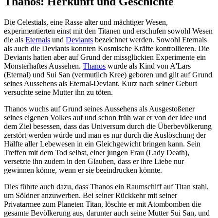
Thanos: Herkunft und Geschichte
Die Celestials, eine Rasse alter und mächtiger Wesen,
experimentierten einst mit den Titanen und erschufen sowohl Wesen
die als
Eternals
und
Deviants
bezeichnet werden. Sowohl Eternals
als auch die Deviants konnten Kosmische Kräfte kontrollieren. Die
Deviants hatten aber auf Grund der missglückten Experimente ein
Monsterhaftes Aussehen.
Thanos
wurde als Kind von A'Lars
(Eternal) und Sui San (vermutlich Kree) geboren und gilt auf Grund
seines Aussehens als Eternal-Deviant. Kurz nach seiner Geburt
versuchte seine Mutter ihn zu töten.
Thanos wuchs auf Grund seines Aussehens als Ausgestoßener
seines eigenen Volkes auf und schon früh war er von der Idee und
dem Ziel besessen, dass das Universum durch die Überbevölkerung
zerstört werden würde und man es nur durch die Auslöschung der
Hälfte aller Lebewesen in ein Gleichgewicht bringen kann. Sein
Treffen mit dem Tod selbst, einer jungen Frau (Lady Death),
versetzte ihn zudem in den Glauben, dass er ihre Liebe nur
gewinnen könne, wenn er sie beeindrucken könnte.
Dies führte auch dazu, dass Thanos ein Raumschiff auf Titan stahl,
um Söldner anzuwerben. Bei seiner Rückkehr mit seiner
Privatarmee zum Planeten Titan, löschte er mit Atombomben die
gesamte Bevölkerung aus, darunter auch seine Mutter Sui San, und