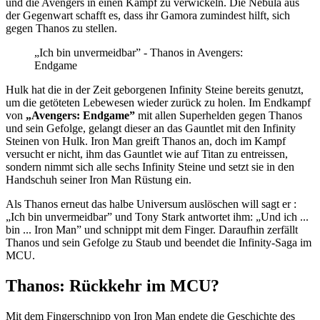
und die Avengers in einen Kampf zu verwickeln. Die Nebula aus
der Gegenwart schafft es, dass ihr Gamora zumindest hilft, sich
gegen Thanos zu stellen.
„Ich bin unvermeidbar” - Thanos in Avengers:
Endgame
Hulk hat die in der Zeit geborgenen Infinity Steine bereits genutzt,
um die getöteten Lebewesen wieder zurück zu holen. Im Endkampf
von
„Avengers: Endgame”
mit allen Superhelden gegen Thanos
und sein Gefolge, gelangt dieser an das Gauntlet mit den Infinity
Steinen von Hulk. Iron Man greift Thanos an, doch im Kampf
versucht er nicht, ihm das Gauntlet wie auf Titan zu entreissen,
sondern nimmt sich alle sechs Infinity Steine und setzt sie in den
Handschuh seiner Iron Man Rüstung ein.
Als Thanos erneut das halbe Universum auslöschen will sagt er :
„Ich bin unvermeidbar” und Tony Stark antwortet ihm: „Und ich ...
bin ... Iron Man” und schnippt mit dem Finger. Daraufhin zerfällt
Thanos und sein Gefolge zu Staub und beendet die Infinity-Saga im
MCU.
Thanos: Rückkehr im MCU?
Mit dem Fingerschnipp von Iron Man endete die Geschichte des