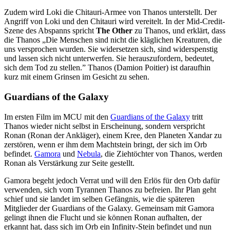
Zudem wird Loki die Chitauri-Armee von Thanos unterstellt. Der
Angriff von Loki und den Chitauri wird vereitelt. In der Mid-Credit-
Szene des Abspanns spricht
The Other
zu Thanos, und erklärt, dass
die Thanos „Die Menschen sind nicht die kläglichen Kreaturen, die
uns versprochen wurden. Sie widersetzen sich, sind widerspenstig
und lassen sich nicht unterwerfen. Sie herauszufordern, bedeutet,
sich dem Tod zu stellen.” Thanos (Damion Poitier) ist daraufhin
kurz mit einem Grinsen im Gesicht zu sehen.
Guardians of the Galaxy
Im ersten Film im MCU mit den
Guardians of the Galaxy
tritt
Thanos wieder nicht selbst in Erscheinung, sondern verspricht
Ronan (Ronan der Ankläger), einem Kree, den Planeten Xandar zu
zerstören, wenn er ihm dem Machtstein bringt, der sich im Orb
befindet.
Gamora
und
Nebula
, die Ziehtöchter von Thanos, werden
Ronan als Verstärkung zur Seite gestellt.
Gamora begeht jedoch Verrat und will den Erlös für den Orb dafür
verwenden, sich vom Tyrannen Thanos zu befreien. Ihr Plan geht
schief und sie landet im selben Gefängnis, wie die späteren
Mitglieder der Guardians of the Galaxy. Gemeinsam mit Gamora
gelingt ihnen die Flucht und sie können Ronan aufhalten, der
erkannt hat, dass sich im Orb ein Infinity-Stein befindet und nun