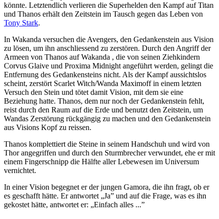
könnte. Letztendlich verlieren die Superhelden den Kampf auf Titan
und Thanos erhält den Zeitstein im Tausch gegen das Leben von
Tony Stark
.
In Wakanda versuchen die Avengers, den Gedankenstein aus Vision
zu lösen, um ihn anschliessend zu zerstören. Durch den Angriff der
Armeen von Thanos auf Wakanda , die von seinen Ziehkindern
Corvus Glaive und Proxima Midnight angeführt werden, gelingt die
Entfernung des Gedankensteins nicht. Als der Kampf aussichtslos
scheint, zerstört Scarlet Witch/Wanda Maximoff in einem letzten
Versuch den Stein und tötet damit Vision, mit dem sie eine
Beziehung hatte. Thanos, dem nur noch der Gedankenstein fehlt,
reist durch den Raum auf die Erde und benutzt den Zeitstein, um
Wandas Zerstörung rückgängig zu machen und den Gedankenstein
aus Visions Kopf zu reissen.
Thanos komplettiert die Steine in seinem Handschuh und wird von
Thor angegriffen und durch den Sturmbrecher verwundet, ehe er mit
einem Fingerschnipp die Hälfte aller Lebewesen im Universum
vernichtet.
In einer Vision begegnet er der jungen Gamora, die ihn fragt, ob er
es geschafft hätte. Er antwortet „Ja” und auf die Frage, was es ihn
gekostet hätte, antwortet er: „Einfach alles ...”