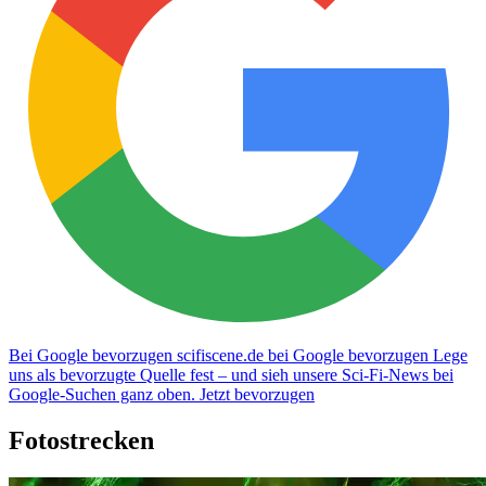
Bei Google bevorzugen
scifiscene.de bei Google bevorzugen
Lege
uns als bevorzugte Quelle fest – und sieh unsere Sci-Fi-News bei
Google-Suchen ganz oben.
Jetzt bevorzugen
Fotostrecken