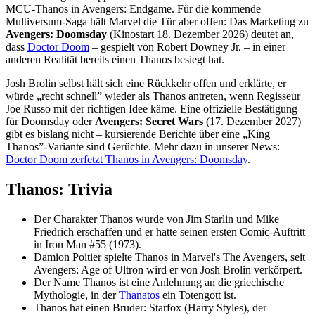
MCU-Thanos in Avengers: Endgame. Für die kommende
Multiversum-Saga hält Marvel die Tür aber offen: Das Marketing zu
Avengers: Doomsday
(Kinostart 18. Dezember 2026) deutet an,
dass
Doctor Doom
– gespielt von Robert Downey Jr. – in einer
anderen Realität bereits einen Thanos besiegt hat.
Josh Brolin selbst hält sich eine Rückkehr offen und erklärte, er
würde „recht schnell” wieder als Thanos antreten, wenn Regisseur
Joe Russo mit der richtigen Idee käme. Eine offizielle Bestätigung
für Doomsday oder
Avengers: Secret Wars
(17. Dezember 2027)
gibt es bislang nicht – kursierende Berichte über eine „King
Thanos”-Variante sind Gerüchte. Mehr dazu in unserer News:
Doctor Doom zerfetzt Thanos in Avengers: Doomsday
.
Thanos: Trivia
Der Charakter Thanos wurde von Jim Starlin und Mike
Friedrich erschaffen und er hatte seinen ersten Comic-Auftritt
in Iron Man #55 (1973).
Damion Poitier spielte Thanos in Marvel's The Avengers, seit
Avengers: Age of Ultron wird er von Josh Brolin verkörpert.
Der Name Thanos ist eine Anlehnung an die griechische
Mythologie, in der
Thanatos
ein Totengott ist.
Thanos hat einen Bruder: Starfox (Harry Styles), der