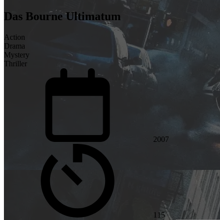
Das Bourne Ultimatum
Action
Drama
Mystery
Thriller
2007
115