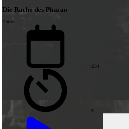
Die Rache des Pharao
Horror
1964
79