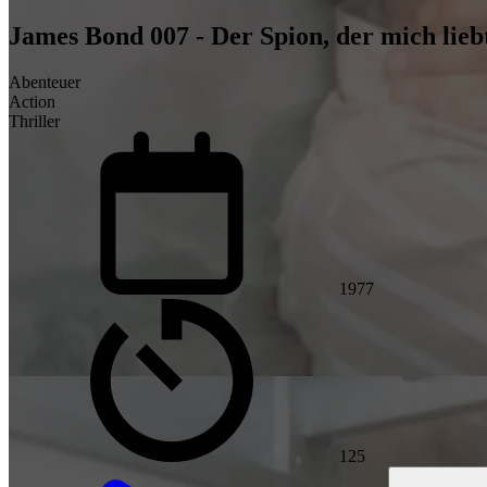
James Bond 007 - Der Spion, der mich lieb
Abenteuer
Action
Thriller
1977
125