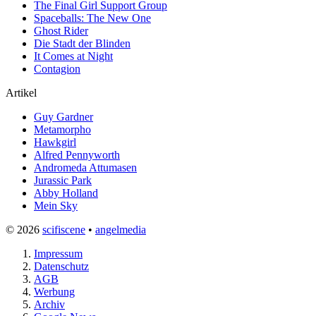
The Final Girl Support Group
Spaceballs: The New One
Ghost Rider
Die Stadt der Blinden
It Comes at Night
Contagion
Artikel
Guy Gardner
Metamorpho
Hawkgirl
Alfred Pennyworth
Andromeda Attumasen
Jurassic Park
Abby Holland
Mein Sky
© 2026
scifiscene
•
angelmedia
Impressum
Datenschutz
AGB
Werbung
Archiv