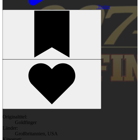
Trailer
Originaltitel:
Goldfinger
Länder:
Großbritannien
,
USA
Kinostart: