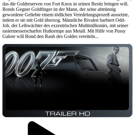
das die Goldreserven von Fort Knox in seinen Besitz bringen will.
Bonds Gegner Goldfinger ist der Mann, der seine abtrünnig
gewordene Geliebte einem tödlichen Veredelungsprozeß aussetzte,
indem er sie mit Gold überzog. Männliche Rivalen barbiert Odd-
Job, der Leibwächter des exzentrischen Mulitmillionärs, mit seiner
rasiermesserscharfen Hutkrempe aus Metall. Mit Hilfe von Pussy
Galore will Bond den Raub des Goldes vereiteln...