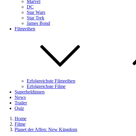
Marvel
DC
Star Wars
Star Trek
James Bond
Filmreihen
Erfolgreichste Filmreihen
Erfolgreichste Filme
Superheldinnen
News
Trailer
Quiz
Home
Filme
Planet der Affen: New Kingdom