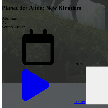
Planet der Affen: New Kingdom
Abenteuer
Action
Science Fiction
2024
Trailer