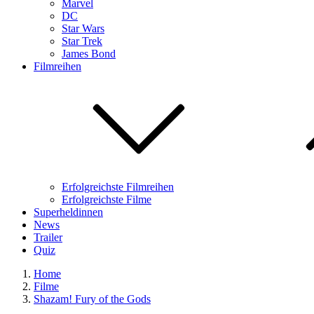
Marvel
DC
Star Wars
Star Trek
James Bond
Filmreihen
Erfolgreichste Filmreihen
Erfolgreichste Filme
Superheldinnen
News
Trailer
Quiz
Home
Filme
Shazam! Fury of the Gods