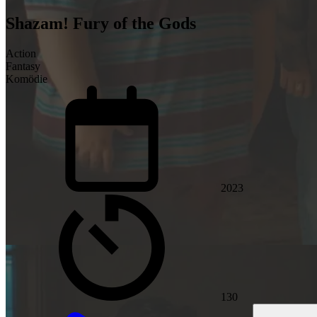
Shazam! Fury of the Gods
Action
Fantasy
Komödie
2023
130