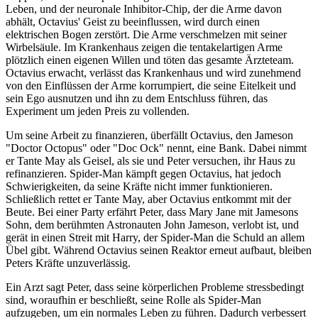
Leben, und der neuronale Inhibitor-Chip, der die Arme davon
abhält, Octavius' Geist zu beeinflussen, wird durch einen
elektrischen Bogen zerstört. Die Arme verschmelzen mit seiner
Wirbelsäule. Im Krankenhaus zeigen die tentakelartigen Arme
plötzlich einen eigenen Willen und töten das gesamte Ärzteteam.
Octavius erwacht, verlässt das Krankenhaus und wird zunehmend
von den Einflüssen der Arme korrumpiert, die seine Eitelkeit und
sein Ego ausnutzen und ihn zu dem Entschluss führen, das
Experiment um jeden Preis zu vollenden.
Um seine Arbeit zu finanzieren, überfällt Octavius, den Jameson
"Doctor Octopus" oder "Doc Ock" nennt, eine Bank. Dabei nimmt
er Tante May als Geisel, als sie und Peter versuchen, ihr Haus zu
refinanzieren. Spider-Man kämpft gegen Octavius, hat jedoch
Schwierigkeiten, da seine Kräfte nicht immer funktionieren.
Schließlich rettet er Tante May, aber Octavius entkommt mit der
Beute. Bei einer Party erfährt Peter, dass Mary Jane mit Jamesons
Sohn, dem berühmten Astronauten John Jameson, verlobt ist, und
gerät in einen Streit mit Harry, der Spider-Man die Schuld an allem
Übel gibt. Während Octavius seinen Reaktor erneut aufbaut, bleiben
Peters Kräfte unzuverlässig.
Ein Arzt sagt Peter, dass seine körperlichen Probleme stressbedingt
sind, woraufhin er beschließt, seine Rolle als Spider-Man
aufzugeben, um ein normales Leben zu führen. Dadurch verbessert