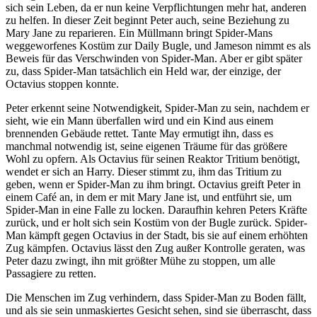
sich sein Leben, da er nun keine Verpflichtungen mehr hat, anderen
zu helfen. In dieser Zeit beginnt Peter auch, seine Beziehung zu
Mary Jane zu reparieren. Ein Müllmann bringt Spider-Mans
weggeworfenes Kostüm zur Daily Bugle, und Jameson nimmt es als
Beweis für das Verschwinden von Spider-Man. Aber er gibt später
zu, dass Spider-Man tatsächlich ein Held war, der einzige, der
Octavius stoppen konnte.
Peter erkennt seine Notwendigkeit, Spider-Man zu sein, nachdem er
sieht, wie ein Mann überfallen wird und ein Kind aus einem
brennenden Gebäude rettet. Tante May ermutigt ihn, dass es
manchmal notwendig ist, seine eigenen Träume für das größere
Wohl zu opfern. Als Octavius für seinen Reaktor Tritium benötigt,
wendet er sich an Harry. Dieser stimmt zu, ihm das Tritium zu
geben, wenn er Spider-Man zu ihm bringt. Octavius greift Peter in
einem Café an, in dem er mit Mary Jane ist, und entführt sie, um
Spider-Man in eine Falle zu locken. Daraufhin kehren Peters Kräfte
zurück, und er holt sich sein Kostüm von der Bugle zurück. Spider-
Man kämpft gegen Octavius in der Stadt, bis sie auf einem erhöhten
Zug kämpfen. Octavius lässt den Zug außer Kontrolle geraten, was
Peter dazu zwingt, ihn mit größter Mühe zu stoppen, um alle
Passagiere zu retten.
Die Menschen im Zug verhindern, dass Spider-Man zu Boden fällt,
und als sie sein unmaskiertes Gesicht sehen, sind sie überrascht, dass