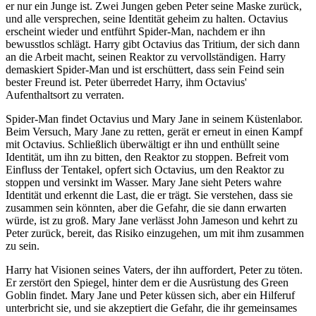
er nur ein Junge ist. Zwei Jungen geben Peter seine Maske zurück,
und alle versprechen, seine Identität geheim zu halten. Octavius
erscheint wieder und entführt Spider-Man, nachdem er ihn
bewusstlos schlägt. Harry gibt Octavius das Tritium, der sich dann
an die Arbeit macht, seinen Reaktor zu vervollständigen. Harry
demaskiert Spider-Man und ist erschüttert, dass sein Feind sein
bester Freund ist. Peter überredet Harry, ihm Octavius'
Aufenthaltsort zu verraten.
Spider-Man findet Octavius und Mary Jane in seinem Küstenlabor.
Beim Versuch, Mary Jane zu retten, gerät er erneut in einen Kampf
mit Octavius. Schließlich überwältigt er ihn und enthüllt seine
Identität, um ihn zu bitten, den Reaktor zu stoppen. Befreit vom
Einfluss der Tentakel, opfert sich Octavius, um den Reaktor zu
stoppen und versinkt im Wasser. Mary Jane sieht Peters wahre
Identität und erkennt die Last, die er trägt. Sie verstehen, dass sie
zusammen sein könnten, aber die Gefahr, die sie dann erwarten
würde, ist zu groß. Mary Jane verlässt John Jameson und kehrt zu
Peter zurück, bereit, das Risiko einzugehen, um mit ihm zusammen
zu sein.
Harry hat Visionen seines Vaters, der ihn auffordert, Peter zu töten.
Er zerstört den Spiegel, hinter dem er die Ausrüstung des Green
Goblin findet. Mary Jane und Peter küssen sich, aber ein Hilferuf
unterbricht sie, und sie akzeptiert die Gefahr, die ihr gemeinsames