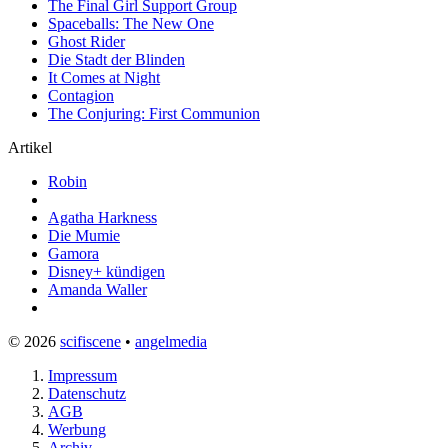
The Final Girl Support Group
Spaceballs: The New One
Ghost Rider
Die Stadt der Blinden
It Comes at Night
Contagion
The Conjuring: First Communion
Artikel
Robin
Agatha Harkness
Die Mumie
Gamora
Disney+ kündigen
Amanda Waller
© 2026
scifiscene
•
angelmedia
Impressum
Datenschutz
AGB
Werbung
Archiv