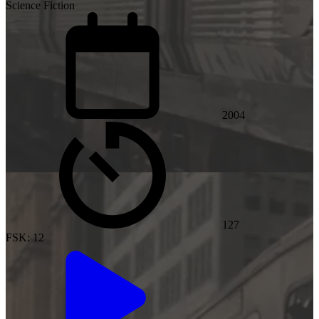
Science Fiction
2004
127
FSK: 12