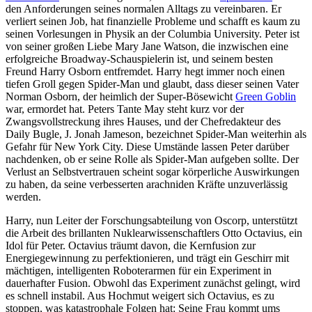
den Anforderungen seines normalen Alltags zu vereinbaren. Er
verliert seinen Job, hat finanzielle Probleme und schafft es kaum zu
seinen Vorlesungen in Physik an der Columbia University. Peter ist
von seiner großen Liebe Mary Jane Watson, die inzwischen eine
erfolgreiche Broadway-Schauspielerin ist, und seinem besten
Freund Harry Osborn entfremdet. Harry hegt immer noch einen
tiefen Groll gegen Spider-Man und glaubt, dass dieser seinen Vater
Norman Osborn, der heimlich der Super-Bösewicht
Green Goblin
war, ermordet hat. Peters Tante May steht kurz vor der
Zwangsvollstreckung ihres Hauses, und der Chefredakteur des
Daily Bugle, J. Jonah Jameson, bezeichnet Spider-Man weiterhin als
Gefahr für New York City. Diese Umstände lassen Peter darüber
nachdenken, ob er seine Rolle als Spider-Man aufgeben sollte. Der
Verlust an Selbstvertrauen scheint sogar körperliche Auswirkungen
zu haben, da seine verbesserten arachniden Kräfte unzuverlässig
werden.
Harry, nun Leiter der Forschungsabteilung von Oscorp, unterstützt
die Arbeit des brillanten Nuklearwissenschaftlers Otto Octavius, ein
Idol für Peter. Octavius träumt davon, die Kernfusion zur
Energiegewinnung zu perfektionieren, und trägt ein Geschirr mit
mächtigen, intelligenten Roboterarmen für ein Experiment in
dauerhafter Fusion. Obwohl das Experiment zunächst gelingt, wird
es schnell instabil. Aus Hochmut weigert sich Octavius, es zu
stoppen, was katastrophale Folgen hat: Seine Frau kommt ums