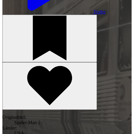
Trailer
Originaltitel:
Spider-Man 2
Länder:
USA