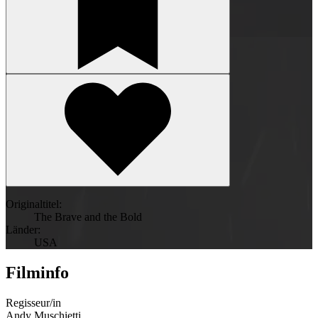
Originaltitel:
The Brave and the Bold
Länder:
USA
Filminfo
Regisseur/in
Andy Muschietti