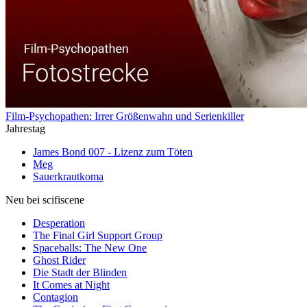
Film-Psychopathen: Irrer Größenwahn und Serienkiller
Jahrestag
James Bond 007 - Lizenz zum Töten
Meg
Sauerkrautkoma
Neu bei scifiscene
Desperation
The Final Girl Support Group
Spaceballs: The New One
Ghost Rider
Die Stadt der Blinden
It Comes at Night
Contagion