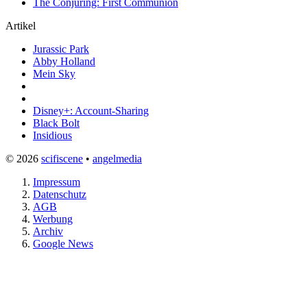
The Conjuring: First Communion
Artikel
Jurassic Park
Abby Holland
Mein Sky
Disney+: Account-Sharing
Black Bolt
Insidious
© 2026
scifiscene
•
angelmedia
Impressum
Datenschutz
AGB
Werbung
Archiv
Google News