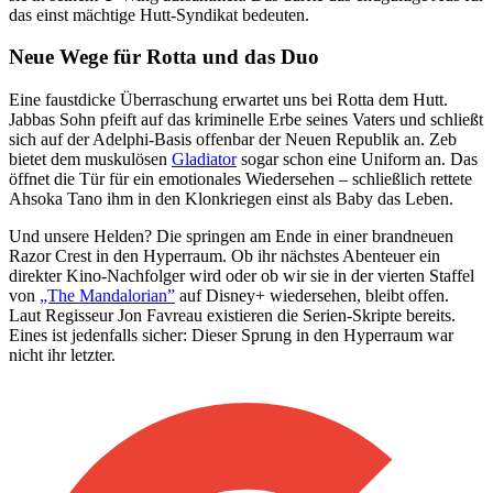
das einst mächtige Hutt-Syndikat bedeuten.
Neue Wege für Rotta und das Duo
Eine faustdicke Überraschung erwartet uns bei Rotta dem Hutt.
Jabbas Sohn pfeift auf das kriminelle Erbe seines Vaters und schließt
sich auf der Adelphi-Basis offenbar der Neuen Republik an. Zeb
bietet dem muskulösen
Gladiator
sogar schon eine Uniform an. Das
öffnet die Tür für ein emotionales Wiedersehen – schließlich rettete
Ahsoka Tano ihm in den Klonkriegen einst als Baby das Leben.
Und unsere Helden? Die springen am Ende in einer brandneuen
Razor Crest in den Hyperraum. Ob ihr nächstes Abenteuer ein
direkter Kino-Nachfolger wird oder ob wir sie in der vierten Staffel
von
„The Mandalorian”
auf Disney+ wiedersehen, bleibt offen.
Laut Regisseur Jon Favreau existieren die Serien-Skripte bereits.
Eines ist jedenfalls sicher: Dieser Sprung in den Hyperraum war
nicht ihr letzter.