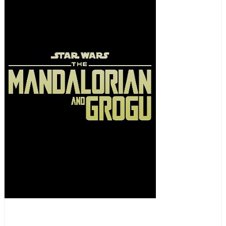
Abenteuer
Action
Science Fiction