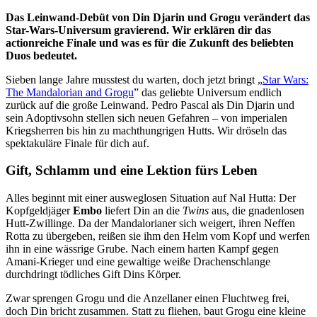
Das Leinwand-Debüt von Din Djarin und Grogu verändert das
Star-Wars-Universum gravierend. Wir erklären dir das
actionreiche Finale und was es für die Zukunft des beliebten
Duos bedeutet.
Sieben lange Jahre musstest du warten, doch jetzt bringt „
Star Wars:
The Mandalorian and Grogu
” das geliebte Universum endlich
zurück auf die große Leinwand. Pedro Pascal als Din Djarin und
sein Adoptivsohn stellen sich neuen Gefahren – von imperialen
Kriegsherren bis hin zu machthungrigen Hutts. Wir dröseln das
spektakuläre Finale für dich auf.
Gift, Schlamm und eine Lektion fürs Leben
Alles beginnt mit einer ausweglosen Situation auf Nal Hutta: Der
Kopfgeldjäger
Embo
liefert Din an die
Twins
aus, die gnadenlosen
Hutt-Zwillinge. Da der Mandalorianer sich weigert, ihren Neffen
Rotta zu übergeben, reißen sie ihm den Helm vom Kopf und werfen
ihn in eine wässrige Grube. Nach einem harten Kampf gegen
Amani-Krieger und eine gewaltige weiße Drachenschlange
durchdringt tödliches Gift Dins Körper.
Zwar sprengen Grogu und die Anzellaner einen Fluchtweg frei,
doch Din bricht zusammen. Statt zu fliehen, baut Grogu eine kleine