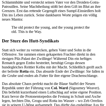
Schlammhütte und versteckt seinen Vater vor den Droiden-Gotra-
Patrouillen. Seine Machtheilung stößt bei dem Gift im Blut an ihre
Grenzen. Erst das rettende Gegengift eines Sumpf-Einsiedlers holt
Din ins Leben zurück. Seine dankbaren Worte prägen ein völlig
neues Mantra:
The old protect the young, and the young protect the
old. This is the Way.
Der Sturz des Hutt-Syndikats
Statt sich weiter zu verstecken, gehen Vater und Sohn in die
Offensive. Sie rammen einen gekaperten Frachter direkt in den
riesigen Pilz-Palast der Zwillinge! Während Din ein heftiges
Rematch gegen Embo bestreitet, beruhigt Grogu dessen
hundegleiches Reittier Keibu mit der Macht. Schließlich greift auch
der befreite
Rotta
ein. Das absurde Ende der Zwillinge: Sie fallen in
die Grube und enden als Futter für ihre eigene Drachenschlange.
Das absolute Chaos perfekt macht die Blaue Staffel der Neuen
Republik unter der Führung von
Col. Ward
(Sigourney Weaver).
Din befiehlt kurzerhand einen Luftschlag auf seine eigene Position.
Kurz bevor die Protonentorpedos die Festung in Schutt und Asche
legen, hechten Din, Grogu und Rotta ins Wasser – wo Zeb Orrelios
sie in seinem U-Wing aufsammelt. Das dürfte das endgültige Aus für