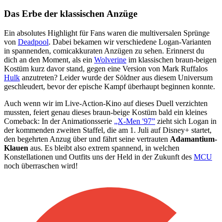
Das Erbe der klassischen Anzüge
Ein absolutes Highlight für Fans waren die multiversalen Sprünge
von
Deadpool
. Dabei bekamen wir verschiedene Logan-Varianten
in spannenden, comicakkuraten Anzügen zu sehen. Erinnerst du
dich an den Moment, als ein
Wolverine
im klassischen braun-beigen
Kostüm kurz davor stand, gegen eine Version von Mark Ruffalos
Hulk
anzutreten? Leider wurde der Söldner aus diesem Universum
geschleudert, bevor der epische Kampf überhaupt beginnen konnte.
Auch wenn wir im Live-Action-Kino auf dieses Duell verzichten
mussten, feiert genau dieses braun-beige Kostüm bald ein kleines
Comeback: In der Animationsserie
„X-Men '97”
zieht sich Logan in
der kommenden zweiten Staffel, die am 1. Juli auf Disney+ startet,
den begehrten Anzug über und fährt seine vertrauten
Adamantium-
Klauen
aus. Es bleibt also extrem spannend, in welchen
Konstellationen und Outfits uns der Held in der Zukunft des
MCU
noch überraschen wird!