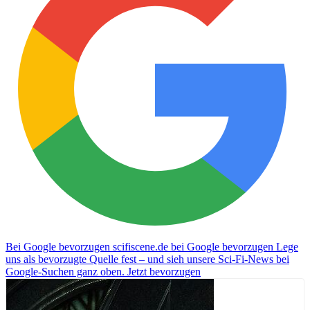
Bei Google bevorzugen
scifiscene.de bei Google bevorzugen
Lege
uns als bevorzugte Quelle fest – und sieh unsere Sci-Fi-News bei
Google-Suchen ganz oben.
Jetzt bevorzugen