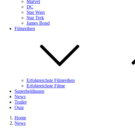
Marvel
DC
Star Wars
Star Trek
James Bond
Filmreihen
Erfolgreichste Filmreihen
Erfolgreichste Filme
Superheldinnen
News
Trailer
Quiz
Home
News