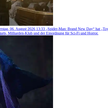
rstag, 06. August 2026 13:33
„Spider-Man: Brand New Day“ hat „Toy St
arts, Milliarden-Klub und der Einordnung für Sci-Fi und Horror.