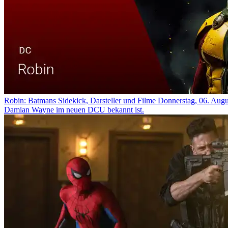
Robin: Batmans Sidekick, Darsteller und Filme
Donnerstag, 06. Augu
Damian Wayne im neuen DCU bekannt ist.