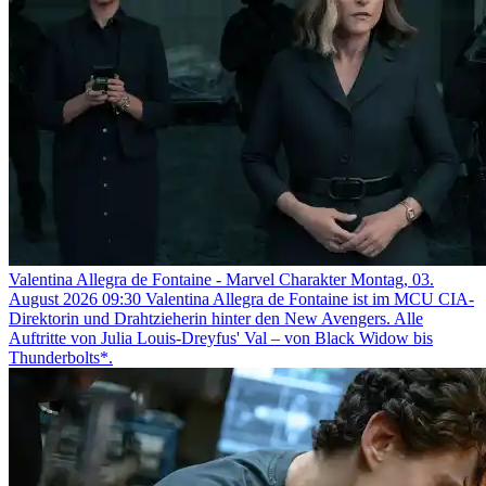
Valentina Allegra de Fontaine - Marvel Charakter
Montag, 03.
August 2026 09:30
Valentina Allegra de Fontaine ist im MCU CIA-
Direktorin und Drahtzieherin hinter den New Avengers. Alle
Auftritte von Julia Louis-Dreyfus' Val – von Black Widow bis
Thunderbolts*.