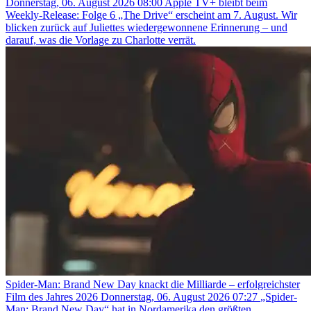
Donnerstag, 06. August 2026 08:00
Apple TV+ bleibt beim
Weekly-Release: Folge 6 „The Drive“ erscheint am 7. August. Wir
blicken zurück auf Juliettes wiedergewonnene Erinnerung – und
darauf, was die Vorlage zu Charlotte verrät.
Spider-Man: Brand New Day knackt die Milliarde – erfolgreichster
Film des Jahres 2026
Donnerstag, 06. August 2026 07:27
„Spider-
Man: Brand New Day“ hat in Nordamerika den größten