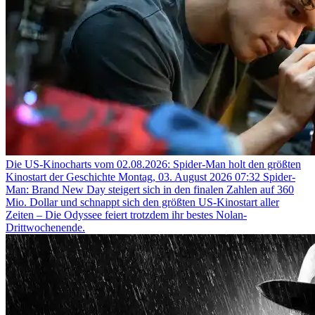
Die US-Kinocharts vom 02.08.2026: Spider-Man holt den größten
Kinostart der Geschichte
Montag, 03. August 2026 07:32
Spider-
Man: Brand New Day steigert sich in den finalen Zahlen auf 360
Mio. Dollar und schnappt sich den größten US-Kinostart aller
Zeiten – Die Odyssee feiert trotzdem ihr bestes Nolan-
Drittwochenende.