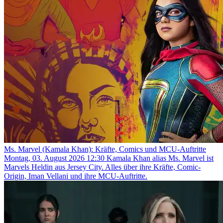
Ms. Marvel (Kamala Khan): Kräfte, Comics und MCU-Auftritte
Montag, 03. August 2026 12:30
Kamala Khan alias Ms. Marvel ist
Marvels Heldin aus Jersey City. Alles über ihre Kräfte, Comic-
Origin, Iman Vellani und ihre MCU-Auftritte.