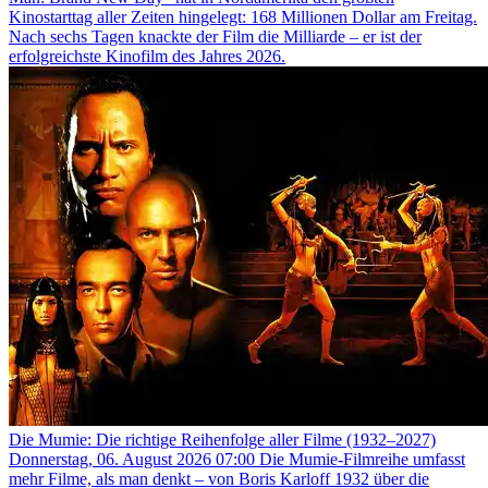
Kinostarttag aller Zeiten hingelegt: 168 Millionen Dollar am Freitag.
Nach sechs Tagen knackte der Film die Milliarde – er ist der
erfolgreichste Kinofilm des Jahres 2026.
Die Mumie: Die richtige Reihenfolge aller Filme (1932–2027)
Donnerstag, 06. August 2026 07:00
Die Mumie-Filmreihe umfasst
mehr Filme, als man denkt – von Boris Karloff 1932 über die