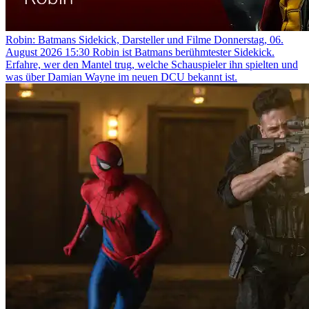
Robin: Batmans Sidekick, Darsteller und Filme
Donnerstag, 06.
August 2026 15:30
Robin ist Batmans berühmtester Sidekick.
Erfahre, wer den Mantel trug, welche Schauspieler ihn spielten und
was über Damian Wayne im neuen DCU bekannt ist.