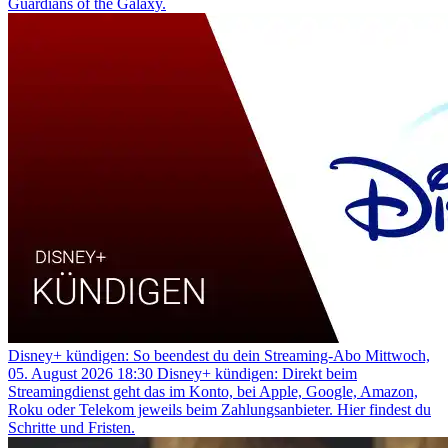
Guardians of the Galaxy.
Disney+ kündigen: So beendest du dein Streaming-Abo
Mittwoch,
05. August 2026 18:30
Disney+ kündigen: Direkt beim
Streamingdienst geht das im Konto, bei Apple, Google, Amazon,
Roku oder Telekom jeweils beim Zahlungsanbieter. Hier findest du
Schritte und Fristen.