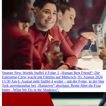
Strange New Worlds Staffel 4 Folge 3 „Human Best Friend“: Die
Enterprise-Crew wacht mit Filmriss auf
Mittwoch, 05. August 2026
15:30
Am 6. August geht Staffel 4 weiter – mit der Folge, in der Star
Trek unverkennbar bei „Hangover“ abschaut. Regie führt die Frau
hinter „What We Do in the Shadows“.