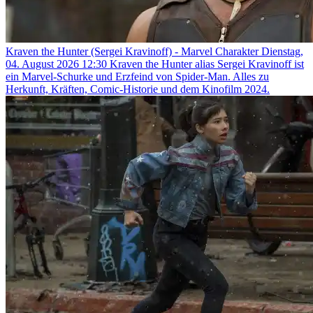
Kraven the Hunter (Sergei Kravinoff) - Marvel Charakter
Dienstag,
04. August 2026 12:30
Kraven the Hunter alias Sergei Kravinoff ist
ein Marvel-Schurke und Erzfeind von Spider-Man. Alles zu
Herkunft, Kräften, Comic-Historie und dem Kinofilm 2024.