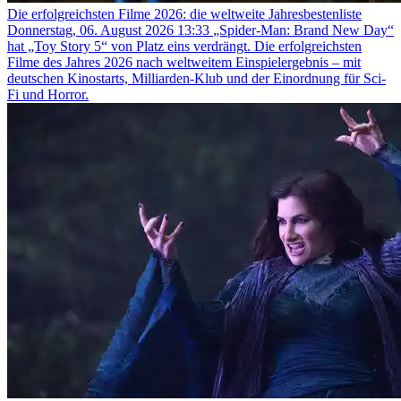
Die erfolgreichsten Filme 2026: die weltweite Jahresbestenliste
Donnerstag, 06. August 2026 13:33
„Spider-Man: Brand New Day“
hat „Toy Story 5“ von Platz eins verdrängt. Die erfolgreichsten
Filme des Jahres 2026 nach weltweitem Einspielergebnis – mit
deutschen Kinostarts, Milliarden-Klub und der Einordnung für Sci-
Fi und Horror.