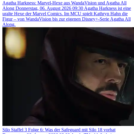
Agatha Harkness: Marvel-Hexe aus WandaVision und Agatha All
Along
Donnerstag, 06. August 2026 09:30
Agatha Harkness ist eine
uralte Hexe der Marvel Comics. Im MCU spielt Kathryn Hahn die
Figur – von WandaVision bis zur eigenen Disney+-Serie Agatha All
Along.
Silo Staffel 3 Folge 6: Was der Safeguard mit Silo 18 vorhat