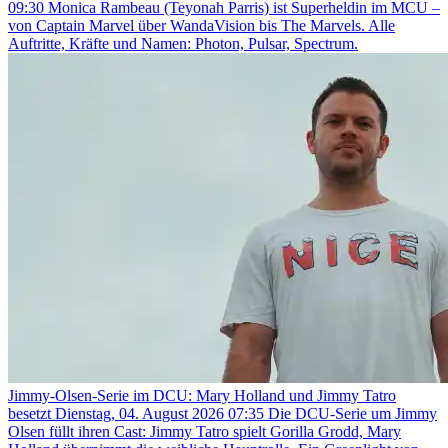
09:30
Monica Rambeau (Teyonah Parris) ist Superheldin im MCU –
von Captain Marvel über WandaVision bis The Marvels. Alle
Auftritte, Kräfte und Namen: Photon, Pulsar, Spectrum.
Jimmy-Olsen-Serie im DCU: Mary Holland und Jimmy Tatro
besetzt
Dienstag, 04. August 2026 07:35
Die DCU-Serie um Jimmy
Olsen füllt ihren Cast: Jimmy Tatro spielt Gorilla Grodd, Mary