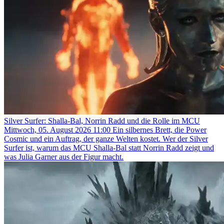
Silver Surfer: Shalla-Bal, Norrin Radd und die Rolle im MCU
Mittwoch, 05. August 2026 11:00
Ein silbernes Brett, die Power
Cosmic und ein Auftrag, der ganze Welten kostet. Wer der Silver
Surfer ist, warum das MCU Shalla-Bal statt Norrin Radd zeigt und
was Julia Garner aus der Figur macht.