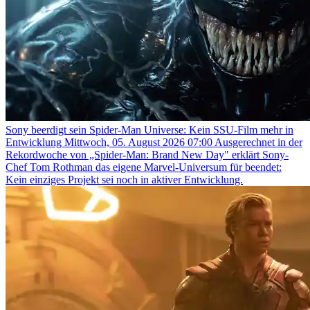
Sony beerdigt sein Spider-Man Universe: Kein SSU-Film mehr in
Entwicklung
Mittwoch, 05. August 2026 07:00
Ausgerechnet in der
Rekordwoche von „Spider-Man: Brand New Day" erklärt Sony-
Chef Tom Rothman das eigene Marvel-Universum für beendet:
Kein einziges Projekt sei noch in aktiver Entwicklung.