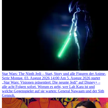
Star Wars: The Ninth Jedi – Start, Story und alle Figuren der Anime-
Serie
Montag, 03. August 2026 14:00
Am 5. August 2026 startet
„Star Wars: Visionen präsentiert: Die neunte Jedi“ auf Disney+ –
alle acht Folgen sofort. Worum es geht, wer Lah Kara ist und
welche Gegenspieler auf sie warten: General Nawaam und der Sith
Gennoh.