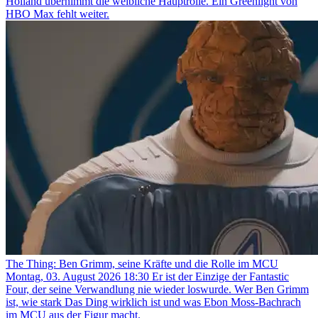
Holland übernimmt die weibliche Hauptrolle. Ein Greenlight von
HBO Max fehlt weiter.
The Thing: Ben Grimm, seine Kräfte und die Rolle im MCU
Montag, 03. August 2026 18:30
Er ist der Einzige der Fantastic
Four, der seine Verwandlung nie wieder loswurde. Wer Ben Grimm
ist, wie stark Das Ding wirklich ist und was Ebon Moss-Bachrach
im MCU aus der Figur macht.