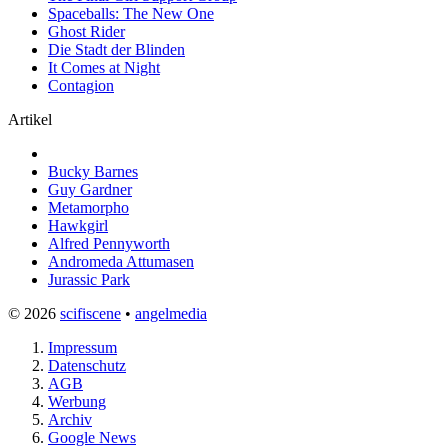
Spaceballs: The New One
Ghost Rider
Die Stadt der Blinden
It Comes at Night
Contagion
Artikel
Bucky Barnes
Guy Gardner
Metamorpho
Hawkgirl
Alfred Pennyworth
Andromeda Attumasen
Jurassic Park
© 2026
scifiscene
•
angelmedia
Impressum
Datenschutz
AGB
Werbung
Archiv
Google News