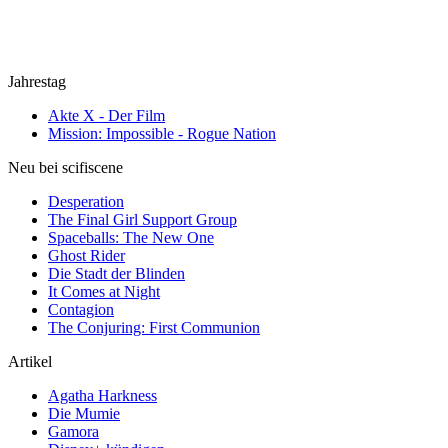
Jahrestag
Akte X - Der Film
Mission: Impossible - Rogue Nation
Neu bei scifiscene
Desperation
The Final Girl Support Group
Spaceballs: The New One
Ghost Rider
Die Stadt der Blinden
It Comes at Night
Contagion
The Conjuring: First Communion
Artikel
Agatha Harkness
Die Mumie
Gamora