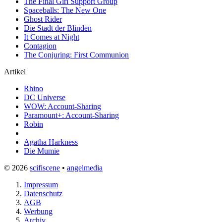
The Final Girl Support Group
Spaceballs: The New One
Ghost Rider
Die Stadt der Blinden
It Comes at Night
Contagion
The Conjuring: First Communion
Artikel
Rhino
DC Universe
WOW: Account-Sharing
Paramount+: Account-Sharing
Robin
Agatha Harkness
Die Mumie
© 2026
scifiscene
•
angelmedia
Impressum
Datenschutz
AGB
Werbung
Archiv