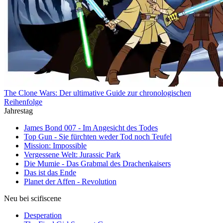
The Clone Wars: Der ultimative Guide zur chronologischen
Reihenfolge
Jahrestag
James Bond 007 - Im Angesicht des Todes
Top Gun - Sie fürchten weder Tod noch Teufel
Mission: Impossible
Vergessene Welt: Jurassic Park
Die Mumie - Das Grabmal des Drachenkaisers
Das ist das Ende
Planet der Affen - Revolution
Neu bei scifiscene
Desperation