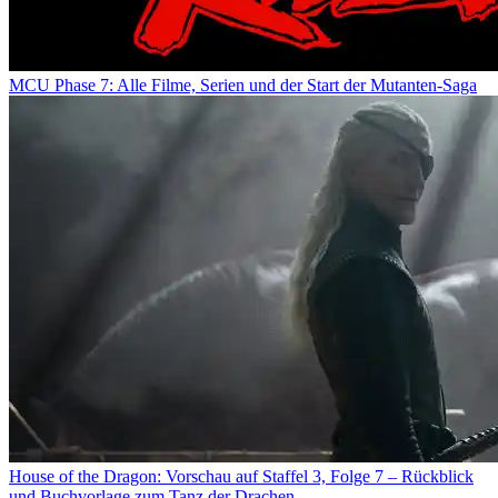
MCU Phase 7: Alle Filme, Serien und der Start der Mutanten-Saga
House of the Dragon: Vorschau auf Staffel 3, Folge 7 – Rückblick
und Buchvorlage zum Tanz der Drachen