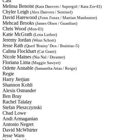
Cast
Melissa Benoist
(Kara Danvers / Supergirl / Kara Zor-El)
Chyler Leigh
(Alex Danvers / Sentinel)
David Harewood
(J'onn J'onzz / Martian Manhunter)
Mehcad Brooks
(James Olsen / Guardian)
Chris Wood
(Mon-El)
Katie McGrath
(Lena Luthor)
Jeremy Jordan
(Winn Schott)
Jesse Rath
(Querl 'Brainy' Dox / Brainiac-5)
Calista Flockhart
(Cat Grant)
Nicole Maines
(Nia Nal / Dreamer)
Floriana Lima
(Maggie Sawyer)
Odette Annable
(Samantha Arias / Reign)
Regie
Harry Jierjian
Shannon Kohli
Alexis Ostrander
Ben Bray
Rachel Talalay
Stefan Pleszczynski
Chad Lowe
Andi Armaganian
Antonio Negret
David McWhirter
Jesse Warn