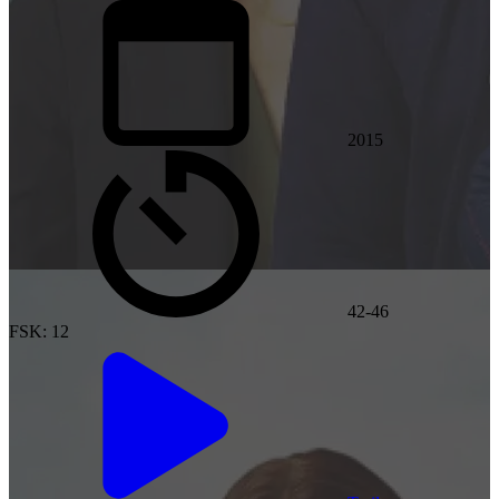
2015
42-46
FSK: 12