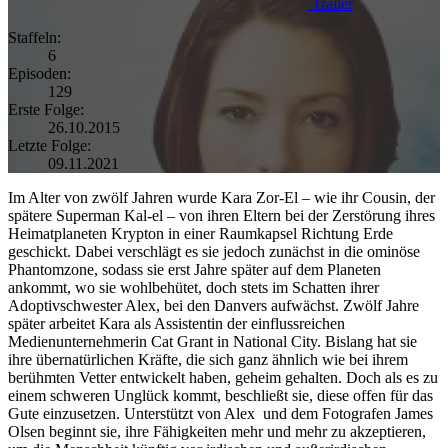
Trailer
Staffeln:
6
Episoden:
129
Erste Folge:
26.10.2015
Letzte Folge:
09.11.2021
Im Alter von zwölf Jahren wurde Kara Zor-El – wie ihr Cousin, der
spätere Superman Kal-el – von ihren Eltern bei der Zerstörung ihres
Heimatplaneten Krypton in einer Raumkapsel Richtung Erde
geschickt. Dabei verschlägt es sie jedoch zunächst in die ominöse
Phantomzone, sodass sie erst Jahre später auf dem Planeten
ankommt, wo sie wohlbehütet, doch stets im Schatten ihrer
Adoptivschwester Alex, bei den Danvers aufwächst. Zwölf Jahre
später arbeitet Kara als Assistentin der einflussreichen
Medienunternehmerin Cat Grant in National City. Bislang hat sie
ihre übernatürlichen Kräfte, die sich ganz ähnlich wie bei ihrem
berühmten Vetter entwickelt haben, geheim gehalten. Doch als es zu
einem schweren Unglück kommt, beschließt sie, diese offen für das
Gute einzusetzen. Unterstützt von Alex und dem Fotografen James
Olsen beginnt sie, ihre Fähigkeiten mehr und mehr zu akzeptieren,