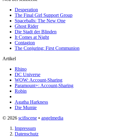
Desperation
The Final Girl Support Group
Spaceballs: The New One
Ghost Rider
Die Stadt der Blinden
It Comes at Night
Contagion
The Conjuring: First Communion
Artikel
Rhino
DC Universe
WOW: Account-Sharing
Paramount+: Account-Sharing
Robin
Agatha Harkness
Die Mumie
© 2026
scifiscene
•
angelmedia
Impressum
Datenschutz